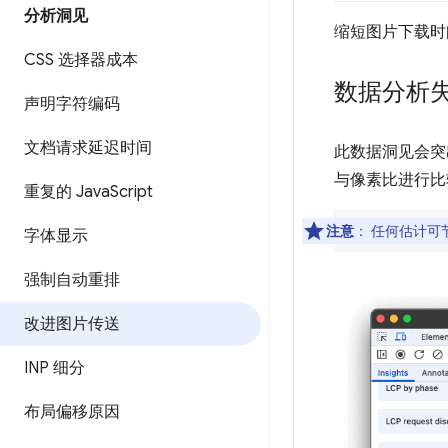
分析洞见
缩短图片下载时
CSS 选择器成本
数据分析
声明字符编码
文档请求延迟时间
此数据洞见会突
与像素比进行比
重复的 Java
Script
注意
：
任何估计可节
字体显示
强制自动重排
改进图片传送
INP 细分
布局偏移原因