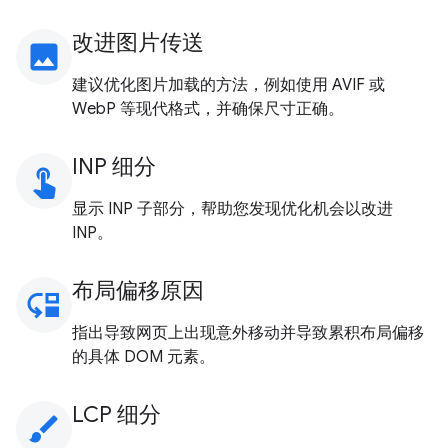
改进图片传送
image
建议优化图片加载的方法，例如使用 AVIF 或
WebP 等现代格式，并确保尺寸正确。
INP 细分
touch_app
显示 INP 子部分，帮助您发现优化机会以改进
INP。
布局偏移原因
move_down
指出导致网页上出现意外移动并导致累积布局偏移
的具体 DOM 元素。
LCP 细分
brush