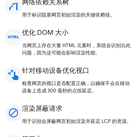
网络依赖关系树
waterfall_chart
用于标识阻塞网页初始渲染的关键依赖链。
优化 DOM 大小
html
当网页上存在大量 HTML 元素时，系统会识别出此
问题，因为这可能会影响渲染性能。
针对移动设备优化视口
pinch
检查网页的视口是否配置正确，以确保不会在移动
设备上造成 300 毫秒的点按延迟。
渲染屏蔽请求
block
用于识别会屏蔽网页初始渲染并延迟 LCP 的资源。