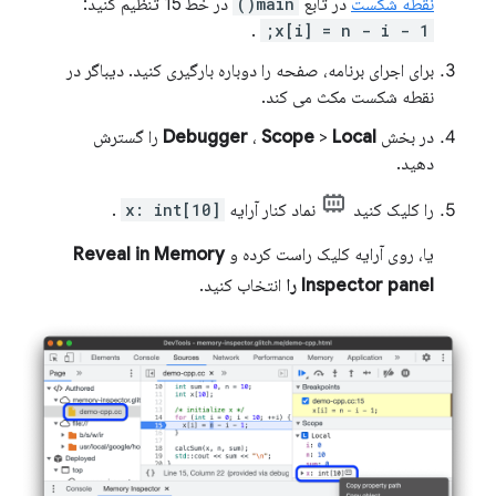
نقطه شکست
در تابع
main()
در خط 15 تنظیم کنید:
.
x[i] = n - i - 1;
برای اجرای برنامه، صفحه را دوباره بارگیری کنید. دیباگر در
نقطه شکست مکث می کند.
در بخش
Local
>
Scope
،
Debugger
را گسترش
دهید.
را کلیک کنید
نماد کنار آرایه
x: int[10]
.
یا، روی آرایه کلیک راست کرده و
Reveal in Memory
Inspector panel را
انتخاب کنید.