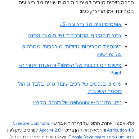
הרבה טיפים טובים לשיפור היבטים שונים של ביצועים
בסביבת זמן הריצה, כמו:
אופטימיזציה של ביצוע ה-JS
צמצום ההיקף והמורכבות של חישובי הסגנון
הימנעות מפריסות גדולות ומורכבות ומטרהוש
של פריסות
פישוט המורכבות של ה-Paint והקטנת אזורי ה-
Paint
שימוש בנכסים של רכיב עיבוד גרפי בלבד וניהול
מספר השכבות
ניקוי נתוני ה-debounce של מנהלי הקלט
אלא אם צוין אחרת, התוכן של דף זה הוא ברישיון
Creative Commons
Attribution 4.0
ודוגמאות הקוד הן ברישיון
Apache 2.0
. לפרטים, ניתן לעיין
ב
מדיניות האתר Google Developers‏
.‏ Java הוא סימן מסחרי רשום של