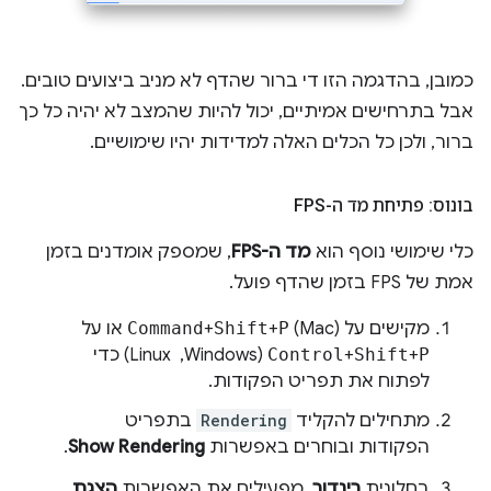
כמובן, בהדגמה הזו די ברור שהדף לא מניב ביצועים טובים.
אבל בתרחישים אמיתיים, יכול להיות שהמצב לא יהיה כל כך
ברור, ולכן כל הכלים האלה למדידות יהיו שימושיים.
בונוס: פתיחת מד ה-FPS
כלי שימושי נוסף הוא
מד ה-FPS
, שמספק אומדנים בזמן
אמת של FPS בזמן שהדף פועל.
מקישים על
(Mac) או על
P
+
Shift
+
Command
P
+
Shift
+
Control
(Windows, ‏ Linux) כדי
לפתוח את תפריט הפקודות.
מתחילים להקליד
Rendering
בתפריט
הפקודות ובוחרים באפשרות
Show Rendering
.
בחלונית
רינדור
, מפעילים את האפשרות
הצגת