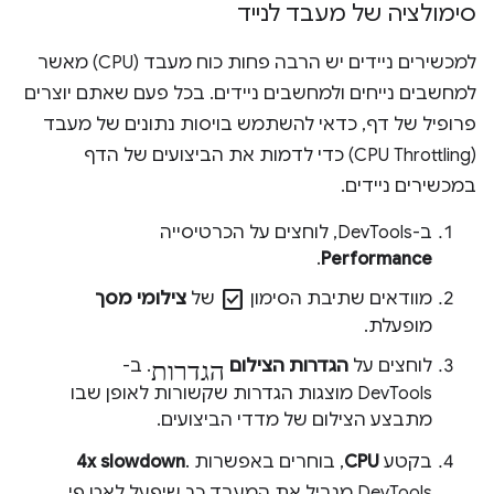
סימולציה של מעבד לנייד
למכשירים ניידים יש הרבה פחות כוח מעבד (CPU) מאשר
למחשבים נייחים ולמחשבים ניידים. בכל פעם שאתם יוצרים
פרופיל של דף, כדאי להשתמש בויסות נתונים של מעבד
(CPU Throttling) כדי לדמות את הביצועים של הדף
במכשירים ניידים.
ב-DevTools, לוחצים על הכרטיסייה
.
Performance
check_box
מוודאים שתיבת הסימון
של
צילומי מסך
מופעלת.
הגדרות
לוחצים על
הגדרות הצילום
. ב-
DevTools מוצגות הגדרות שקשורות לאופן שבו
מתבצע הצילום של מדדי הביצועים.
בקטע
CPU
, בוחרים באפשרות
.
4x slowdown
DevTools מגביל את המעבד כך שיפעל לאט פי