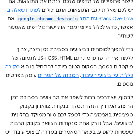
ליצור פרופילים של הדפים שלכם ולנתח את התוצאות. אם
יש לכם שאלות לגבי התוצאות, אתם יכולים
לפתוח שאלה ב-
Stack Overflow עם התג
google-chrome-devtools
. אם
אפשר, כדאי לכלול צילומי מסך או קישורים לדפים שאפשר
לשחזר.
כדי להפוך למומחים בביצועים בסביבת זמן ריצה, צריך
ללמוד איך הדפדפן מתרגם HTML,‏ CSS ו-JS לתמונה של
פיקסלים במסך. המקום הטוב ביותר להתחיל בו הוא
סקירה
כללית על ביצועי העיבוד
.
המבנה של הפריים
עוסק בפרטים
נוספים.
לבסוף, יש דרכים רבות לשפר את הביצועים בסביבת זמן
הריצה. המדריך הזה התמקד בנקודת צווארון בקבוק
ספציפית באנימציה כדי לספק לכם סיור ממוקד בחלונית
'ביצועים', אבל זו רק אחת מנקודות הצוואר בקבוק הרבות
שעשויות להופיע. בשאר המאמרים בסדרה 'ביצועי עיבוד' יש