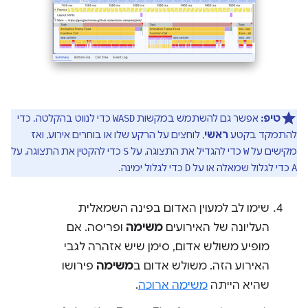
טיפ:
אפשר גם להשתמש במקשות
כדי לנווט בהקלטה. כדי
WASD
להתמקד בקטע
ראשי
, לוחצים על הרקע שלו או בוחרים אירוע, ואז
מקישים על
כדי להגדיל את התצוגה, על
כדי להקטין את התצוגה, על
S
W
כדי לגלול שמאלה או על
כדי לגלול ימינה.
D
A
שימו לב למעוין האדום בפינה השמאלית
העליונה של האירועים
משימה
ופריסה. אם
מופיע משולש אדום, סימן שיש אזהרה לגבי
האירוע הזה. משולש אדום ב
משימה
פירושו
שהיא הייתה
משימה ארוכה
.