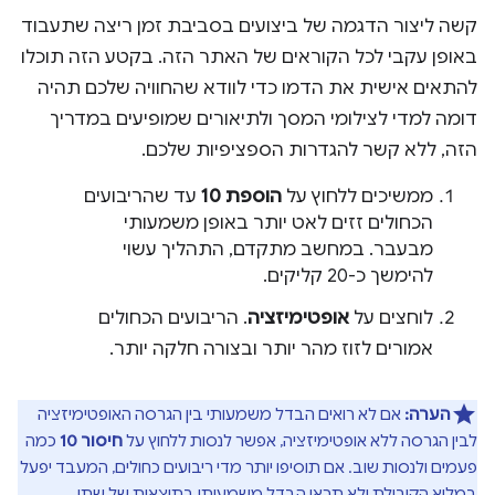
קשה ליצור הדגמה של ביצועים בסביבת זמן ריצה שתעבוד
באופן עקבי לכל הקוראים של האתר הזה. בקטע הזה תוכלו
להתאים אישית את הדמו כדי לוודא שהחוויה שלכם תהיה
דומה למדי לצילומי המסך ולתיאורים שמופיעים במדריך
הזה, ללא קשר להגדרות הספציפיות שלכם.
ממשיכים ללחוץ על
הוספת 10
עד שהריבועים
הכחולים זזים לאט יותר באופן משמעותי
מבעבר. במחשב מתקדם, התהליך עשוי
להימשך כ-20 קליקים.
לוחצים על
אופטימיזציה
. הריבועים הכחולים
אמורים לזוז מהר יותר ובצורה חלקה יותר.
הערה:
אם לא רואים הבדל משמעותי בין הגרסה האופטימיזציה
לבין הגרסה ללא אופטימיזציה, אפשר לנסות ללחוץ על
חיסור 10
כמה
פעמים ולנסות שוב. אם תוסיפו יותר מדי ריבועים כחולים, המעבד יפעל
במלוא הקיבולת ולא תראו הבדל משמעותי בתוצאות של שתי