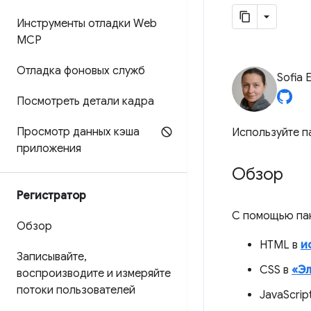
Инструменты отладки Web
MCP
Отладка фоновых служб
Sofia 
Посмотреть детали кадра
Просмотр данных кэша
Используйте 
приложения
Обзор
Регистратор
С помощью па
Обзор
HTML в
и
Записывайте
,
CSS в
«Э
воспроизводите и измеряйте
потоки пользователей
JavaScrip