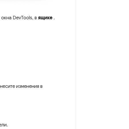
 окна DevTools, в
ящике
.
внесите изменения в
ели.