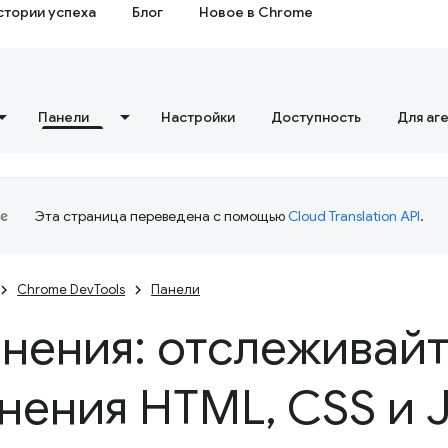
стории успеха
Блог
Новое в Chrome
Панели
Настройки
Доступность
Для аг
Эта страница переведена с помощью
Cloud Translation API
.
Chrome DevTools
Панели
нения: отслеживай
нения HTML
,
CSS и 