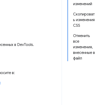
изменений
Скопироват
ь изменения
CSS
Отменить
все
сенных в DevTools.
изменения,
внесенные в
файл
осите в:
и