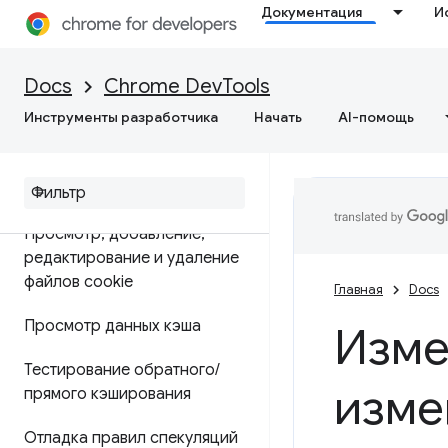
Документация
И
Приложение
Обзор
Docs
Chrome DevTools
Инструменты разработчика
Начать
AI-помощь
Отладка прогрессивных веб-
приложений
Просмотр и редактирование
Просмотр
,
добавление
,
редактирование и удаление
файлов cookie
Главная
Docs
Просмотр данных кэша
Изме
Тестирование обратного
/
изме
прямого кэширования
Отладка правил спекуляций