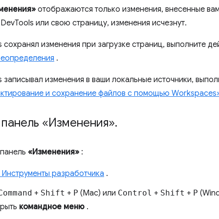
менения»
отображаются только изменения, внесенные вами
DevTools или свою страницу, изменения исчезнут.
s сохранял изменения при загрузке страниц, выполните де
реопределения
.
s записывал изменения в ваши локальные источники, выпол
ктирование и сохранение файлов с помощью Workspaces
 панель «Изменения»
.
 панель
«Изменения»
:
 Инструменты разработчика
.
Command
+
Shift
+
P
(Mac) или
Control
+
Shift
+
P
(Wind
крыть
командное меню
.