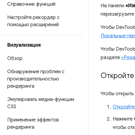
Справочник функций
На панели
«Из
перезагрузите 
Настройте рекордер с
помощью расширений
Чтобы DevTool
Локальные пе
Визуализация
Чтобы DevTool
разделе
«Реда
Обзор
Обнаружение проблем с
Откройте
производительностью
рендеринга
Чтобы открыть
Эмулировать медиа-функции
CSS
Откройте
Нажмите
Применение эффектов
рендеринга
чтобы от