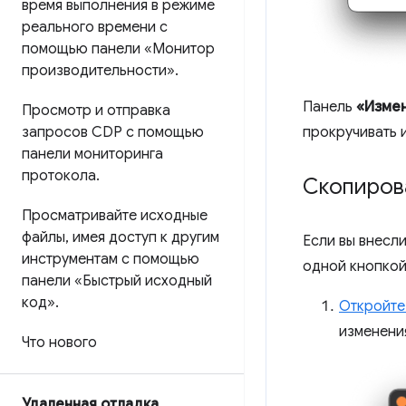
время выполнения в режиме
реального времени с
помощью панели «Монитор
производительности»
.
Панель
«Изме
Просмотр и отправка
прокручивать и
запросов CDP с помощью
панели мониторинга
протокола
.
Скопиров
Просматривайте исходные
файлы
,
имея доступ к другим
Если вы внесл
инструментам с помощью
одной кнопкой
панели «Быстрый исходный
код»
.
Откройте
изменени
Что нового
Удаленная отладка