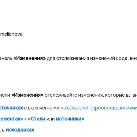
Emelianova
панель
«Изменения»
для отслеживания изменений кода, вне
нели
«Изменения»
отслеживайте изменения, которые вы вн
сточниках
с включенными
локальными переопределениям
лементах»
>
«Стили
или
источники»
t в
исходниках