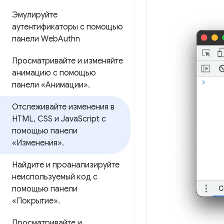
Эмулируйте
аутентификаторы с помощью
панели Web
Authn
Просматривайте и изменяйте
анимацию с помощью
панели «Анимации»
.
Отслеживайте изменения в
HTML
,
CSS и Java
Script с
помощью панели
«Изменения»
.
Найдите и проанализируйте
неиспользуемый код с
помощью панели
«Покрытие»
.
Просматривайте и