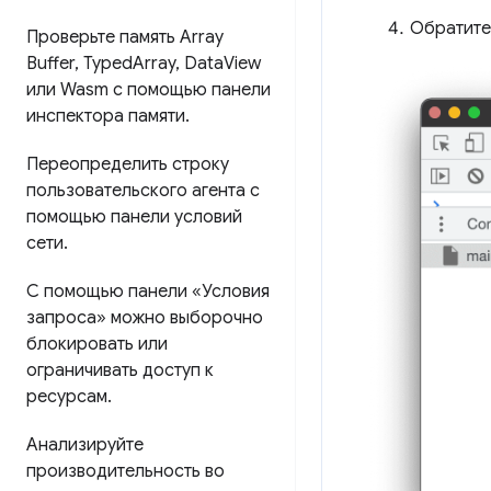
Обратите
Проверьте память Array
Buffer
,
Typed
Array
,
Data
View
или Wasm с помощью панели
инспектора памяти
.
Переопределить строку
пользовательского агента с
помощью панели условий
сети
.
С помощью панели «Условия
запроса» можно выборочно
блокировать или
ограничивать доступ к
ресурсам
.
Анализируйте
производительность во