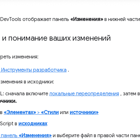
DevTools отображает панель
«Изменения»
в нижней части
 и понимание ваших изменений
реть изменения:
 Инструменты разработчика
.
изменения в исходники:
L: сначала включите
локальные переопределения
, затем 
очники.
 в
«Элементах»
>
«Стили
или
источники»
Script в
исходниках
 панель
«Изменения»
и выберите файл в правой части пан