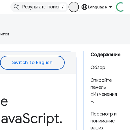
/
ентов
Содержание
Обзор
Откройте
панель
«Изменения
те
».
Java
Script
.
Просмотр и
понимание
ваших