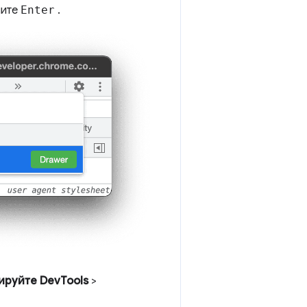
мите
Enter
.
ируйте DevTools
>