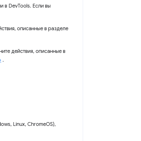
 в DevTools. Если вы
йствия, описанные в разделе
ните действия, описанные в
»
.
ows, Linux, ChromeOS),