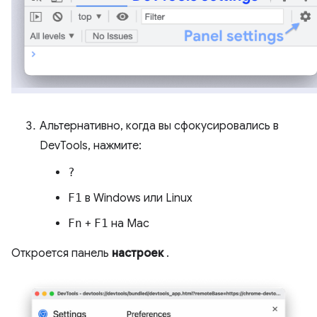
Альтернативно, когда вы сфокусировались в
DevTools, нажмите:
?
F1
в Windows или Linux
Fn
+
F1
на Mac
Откроется панель
настроек
.