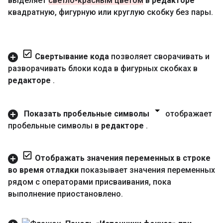
выделяет
светло-красным цветом
в
редакторе
квадратную
,
фигурную или круглую скобку без пары
.
Свертывание кода
позволяет сворачивать и
разворачивать блоки кода в фигурных скобках в
редакторе
.
Показать пробельные символы
отображает
пробельные символы в
редакторе
.
Отображать значения переменных в строке
во время отладки
показывает значения переменных
рядом с операторами присваивания
,
пока
выполнение приостановлено
.