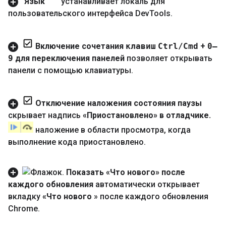
Язык
устанавливает локаль для
пользовательского интерфейса Dev
Tools
.
Включение сочетания
клавиш
Ctrl
/
Cmd
+
0–
9
для переключения панелей
позволяет открывать
панели с помощью клавиатуры
.
Отключение наложения состояния паузы
скрывает надпись
«Приостановлено» в отладчике
.
наложение в области просмотра
,
когда
выполнение кода приостановлено
.
Показать «Что нового» после
каждого обновления
автоматически открывает
вкладку
«Что нового
» после каждого обновления
Chrome
.