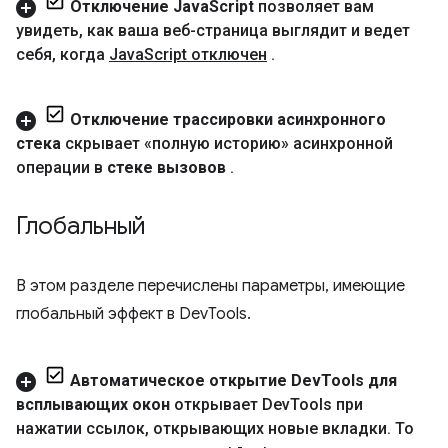
Отключение Java
Script
позволяет вам
увидеть
,
как ваша веб-страница выглядит и ведет
себя
,
когда
Java
Script отключен
.
Отключение трассировки асинхронного
стека
скрывает «полную историю» асинхронной
операции в
стеке вызовов
.
Глобальный
В этом разделе перечислены параметры, имеющие
глобальный эффект в DevTools.
Автоматическое открытие Dev
Tools для
всплывающих окон
открывает Dev
Tools при
нажатии ссылок
,
открывающих новые вкладки
.
То