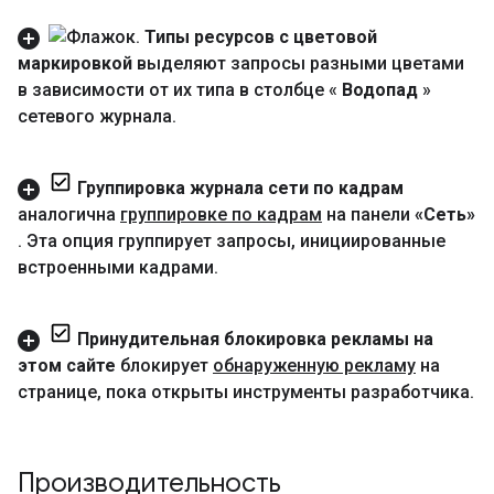
Типы ресурсов с цветовой
маркировкой
выделяют запросы разными цветами
в зависимости от их типа в столбце «
Водопад
»
сетевого журнала
.
Группировка журнала сети по кадрам
аналогична
группировке по кадрам
на панели
«Сеть»
.
Эта опция группирует запросы
,
инициированные
встроенными кадрами
.
Принудительная блокировка рекламы на
этом сайте
блокирует
обнаруженную рекламу
на
странице
,
пока открыты инструменты разработчика
.
Производительность