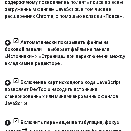
содержимому
позволяет выполнять поиск по всем
загруженным файлам Java
Script
,
в том числе в
расширениях Chrome
,
с помощью вкладки
«Поиск»
.
Автоматически показывать файлы на
боковой панели
— выбирает файлы на панели
«Источники»
>
«Страница»
при переключении между
вкладками в
редакторе
.
Включение карт исходного кода Java
Script
позволяет Dev
Tools находить источники
сгенерированных или минимизированных файлов
Java
Script
.
Включить перемещение табуляции
,
фокус