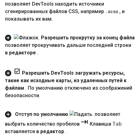
позволяет Dev
Tools находить источники
сгенерированных файлов CSS
,
например
.
scss
,
и
показывать их вам
.
Разрешить прокрутку за конец файла
позволяет прокручивать дальше последней строки
в
редакторе
.
Разрешить Dev
Tools загружать ресурсы
,
такие как исходные карты
,
из удаленных путей к
файлам
.
По умолчанию отключено из соображений
безопасности
.
Отступ по умолчанию
позволяет
выбрать количество пробелов
Клавиша
Tab
вставляется в
редактор
.