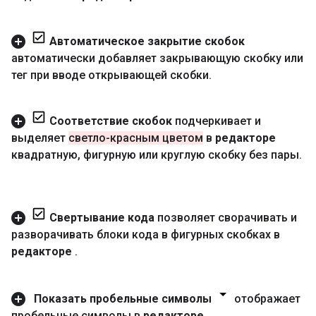
Автоматическое закрытие скобок
автоматически добавляет закрывающую скобку или
тег при вводе открывающей скобки
.
Соответствие скобок
подчеркивает и
выделяет
светло-красным цветом
в
редакторе
квадратную
,
фигурную или круглую скобку без пары
.
Свертывание кода
позволяет сворачивать и
разворачивать блоки кода в фигурных скобках в
редакторе
.
Показать пробельные символы
отображает
пробельные символы в
редакторе
.