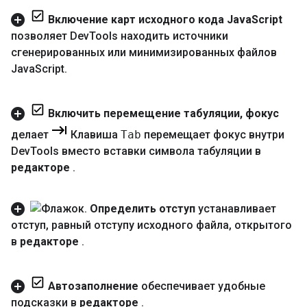
Включение карт исходного кода Java
Script
позволяет Dev
Tools находить источники
сгенерированных или минимизированных файлов
Java
Script
.
Включить перемещение табуляции
,
фокус
делает
Клавиша
Tab
перемещает фокус внутри
Dev
Tools вместо вставки символа табуляции в
редакторе
.
Определить отступ
устанавливает
отступ
,
равный отступу исходного файла
,
открытого
в
редакторе
.
Автозаполнение
обеспечивает удобные
подсказки в
редакторе
.