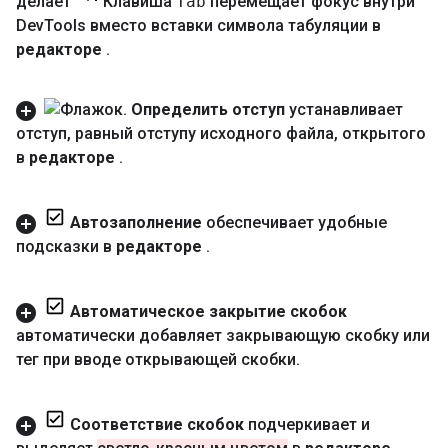
делает
Клавиша
Tab
перемещает фокус внутри
Dev
Tools вместо вставки символа табуляции в
редакторе
.
Определить отступ
устанавливает
отступ
,
равный отступу исходного файла
,
открытого
в
редакторе
.
Автозаполнение
обеспечивает удобные
подсказки в
редакторе
.
Автоматическое закрытие скобок
автоматически добавляет закрывающую скобку или
тег при вводе открывающей скобки
.
Соответствие скобок
подчеркивает и