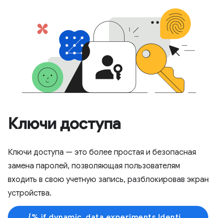
Ключи доступа
Ключи доступа — это более простая и безопасная
замена паролей, позволяющая пользователям
входить в свою учетную запись, разблокировав экран
устройства.
{% if dynamic_data.experiments.IdentityButtonTextFeature.button_variant == 'variant_a' %}Узнать больше{% else %}Начать обучение{% endif %}