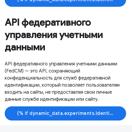
API федеративного
управления учетными
данными
API федеративного управления учетными данными
(FedCM) — это API, сохраняющий
конфиденциальность для служб федеративной
идентификации, который позволяет пользователям
входить на сайты, не предоставляя свои личные
данные службе идентификации или сайту.
{% if dynamic_data.experiments.IdentityButtonTextFeature.button_variant == 'variant_a' %}Узнать больше{% else %}Начать обучение{% endif %}