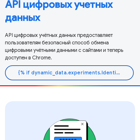
API цифровых учетных
данных
API цифровых учётных данных предоставляет
пользователям безопасный способ обмена
цифровыми учётными данными с сайтами и теперь
доступен в Chrome.
{% if dynamic_data.experiments.IdentityButtonTextFeature.button_variant == 'variant_a' %}Узнать больше{% else %}Читать документ{% endif %}