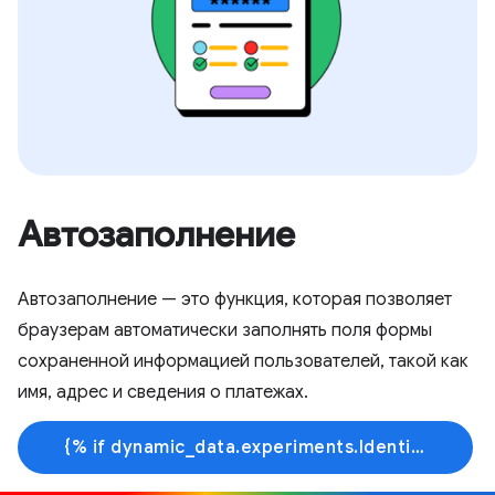
Автозаполнение
Автозаполнение — это функция, которая позволяет
браузерам автоматически заполнять поля формы
сохраненной информацией пользователей, такой как
имя, адрес и сведения о платежах.
{% if dynamic_data.experiments.IdentityButtonTextFeature.button_variant == 'variant_a' %}Узнать больше{% else %}Начать обучение{% endif %}