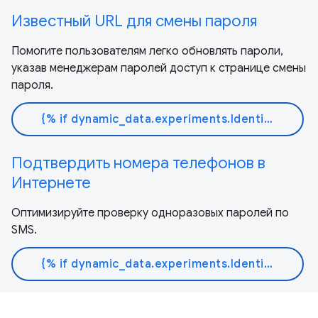
Известный URL для смены пароля
Помогите пользователям легко обновлять пароли,
указав менеджерам паролей доступ к странице смены
пароля.
{% if dynamic_data.experiments.IdentityButtonTextFeature.button_variant == 'variant_a' %}Узнать больше{% else %}Читать документ{% endif %}
Подтвердить номера телефонов в
Интернете
Оптимизируйте проверку одноразовых паролей по
SMS.
{% if dynamic_data.experiments.IdentityButtonTextFeature.button_variant == 'variant_a' %}Узнать больше{% else %}Читать документ{% endif %}