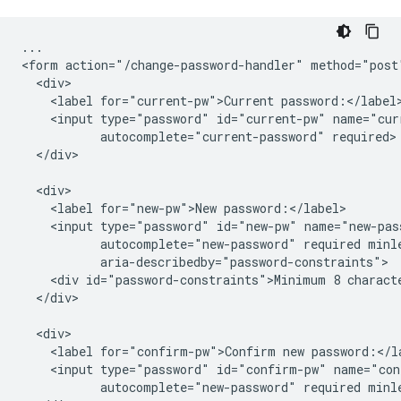
...

<form action="/change-password-handler" method="post"
  <div>

    <label for="current-pw">Current password:</label>
    <input type="password" id="current-pw" name="curr
           autocomplete="current-password" required>

  </div>

  <div>

    <label for="new-pw">New password:</label>

    <input type="password" id="new-pw" name="new-pass
           autocomplete="new-password" required minle
           aria-describedby="password-constraints">

    <div id="password-constraints">Minimum 8 characte
  </div>

  <div>

    <label for="confirm-pw">Confirm new password:</la
    <input type="password" id="confirm-pw" name="con
           autocomplete="new-password" required minle