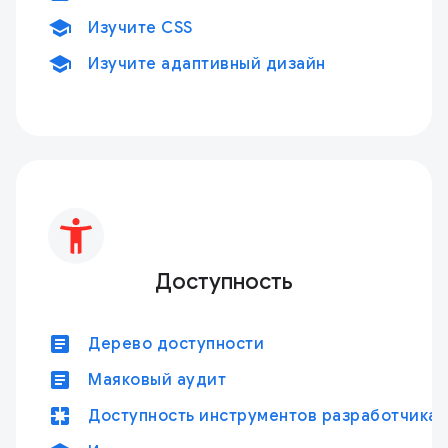
school
Изучите CSS
school
Изучите адаптивный дизайн
Доступность
article
Дерево доступности
article
Маяковый аудит
pages
Доступность инструментов разработчика