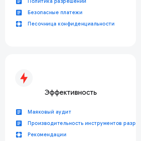
article
Политика разрешений
article
Безопасные платежи
pages
Песочница конфиденциальности
Эффективность
article
Маяковый аудит
article
Производительность инструментов разра
pages
Рекомендации