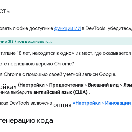
сть
овать любые доступные
функции ИИ
в DevTools, убедитесь,
ие (
) поддерживается.
US
тигшие 18 лет, находятся в одном из мест, где оказываетс
ете последнюю версию Chrome?
 в Chrome с помощью своей учетной записи Google.
ойках
(Настройки
>
Предпочтения
>
Внешний вид
>
Язы
чика выберите
английский язык (США)
.
опция
йках DevTools включена
«Настройки
>
Инновации 
 генерацию кода