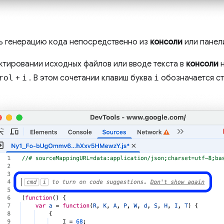
ь генерацию кода непосредственно из
консоли
или пане
ктировании исходных файлов или вводе текста в
консоли
н
rol
+
i
. В этом сочетании клавиш буква
i
обозначается ст