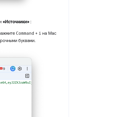
ли
«Источники»
:
ажмите
Command
+
i
на Mac
рочными буквами.