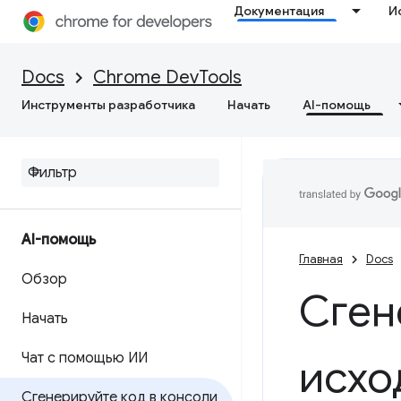
Документация
И
Docs
Chrome DevTools
Инструменты разработчика
Начать
AI-помощь
AI-помощь
Главная
Docs
Обзор
Сген
Начать
Чат с помощью ИИ
исхо
Сгенерируйте код в консоли