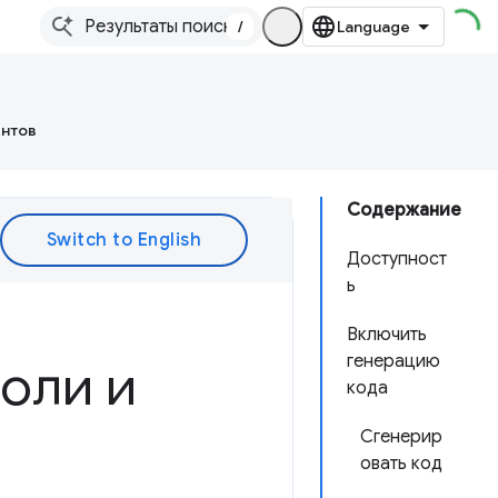
/
ентов
Содержание
Доступност
ь
Включить
генерацию
соли и
кода
Сгенерир
овать код