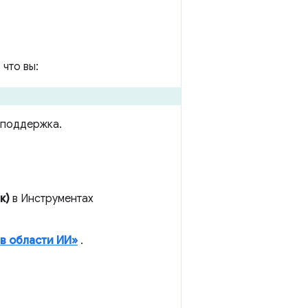
 что вы:
я поддержка.
к)
в Инструментах
в области ИИ»
.