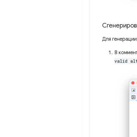
Сгенериров
Для генерации
В коммен
valid al