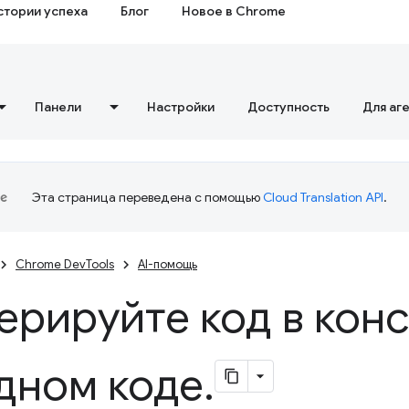
стории успеха
Блог
Новое в Chrome
Панели
Настройки
Доступность
Для аг
Эта страница переведена с помощью
Cloud Translation API
.
Chrome DevTools
AI-помощь
ерируйте код в кон
дном коде
.