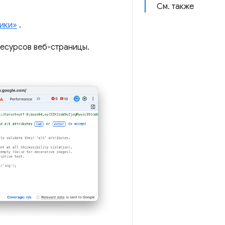
См. также
ики»
.
ресурсов веб-страницы.