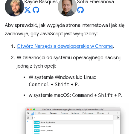
Kayce Basques
Sofia Emelianova
Aby sprawdzić, jak wygląda strona internetowa i jak się
zachowuje, gdy JavaScript jest wyłączony:
Otwórz Narzędzia deweloperskie w Chrome
.
W zależności od systemu operacyjnego naciśnij
jedną z tych opcji:
W systemie Windows lub Linux:
Control
+
Shift
+
P
.
w systemie macOS:
Command
+
Shift
+
P
.