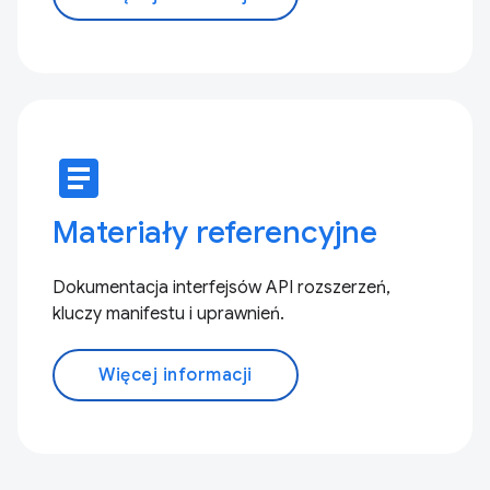
article
Materiały referencyjne
Dokumentacja interfejsów API rozszerzeń,
kluczy manifestu i uprawnień.
Więcej informacji