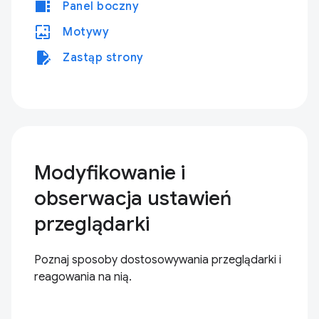
view_sidebar
Panel boczny
wallpaper
Motywy
edit_document
Zastąp strony
Modyfikowanie i
obserwacja ustawień
przeglądarki
Poznaj sposoby dostosowywania przeglądarki i
reagowania na nią.