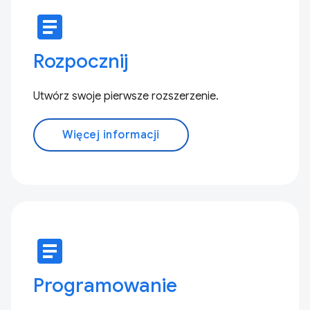
article
Rozpocznij
Utwórz swoje pierwsze rozszerzenie.
Więcej informacji
article
Programowanie