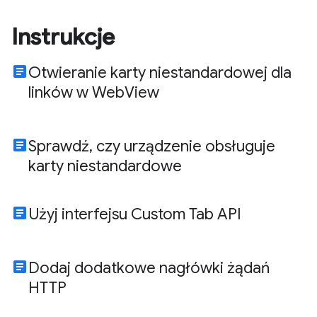
Instrukcje
article
Otwieranie karty niestandardowej dla
linków w WebView
article
Sprawdź, czy urządzenie obsługuje
karty niestandardowe
article
Użyj interfejsu Custom Tab API
article
Dodaj dodatkowe nagłówki żądań
HTTP