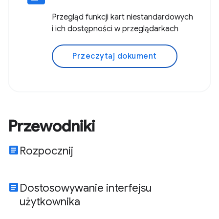
Przegląd funkcji kart niestandardowych
i ich dostępności w przeglądarkach
Przeczytaj dokument
Przewodniki
article
Rozpocznij
article
Dostosowywanie interfejsu
użytkownika