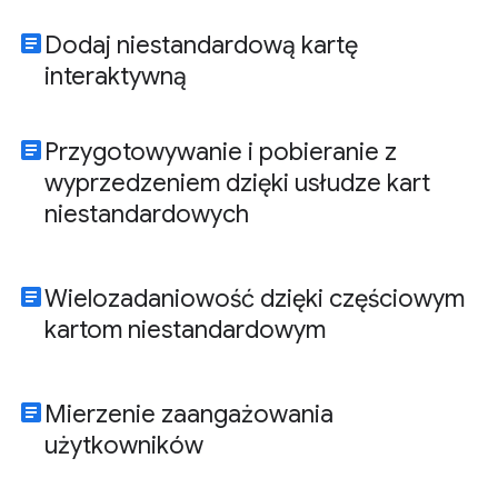
article
Dodaj niestandardową kartę
interaktywną
article
Przygotowywanie i pobieranie z
wyprzedzeniem dzięki usłudze kart
niestandardowych
article
Wielozadaniowość dzięki częściowym
kartom niestandardowym
article
Mierzenie zaangażowania
użytkowników