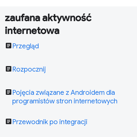
zaufana aktywność
internetowa
article
Przegląd
article
Rozpocznij
article
Pojęcia związane z Androidem dla
programistów stron internetowych
article
Przewodnik po integracji