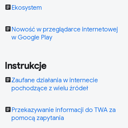
article
Ekosystem
article
Nowość w przeglądarce internetowej
w Google Play
Instrukcje
article
Zaufane działania w internecie
pochodzące z wielu źródeł
article
Przekazywanie informacji do TWA za
pomocą zapytania