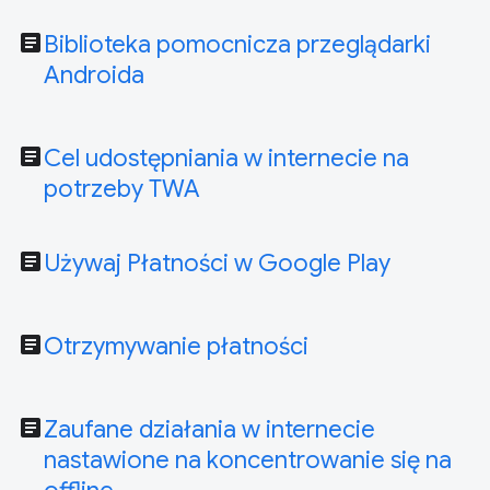
article
Biblioteka pomocnicza przeglądarki
Androida
article
Cel udostępniania w internecie na
potrzeby TWA
article
Używaj Płatności w Google Play
article
Otrzymywanie płatności
article
Zaufane działania w internecie
nastawione na koncentrowanie się na