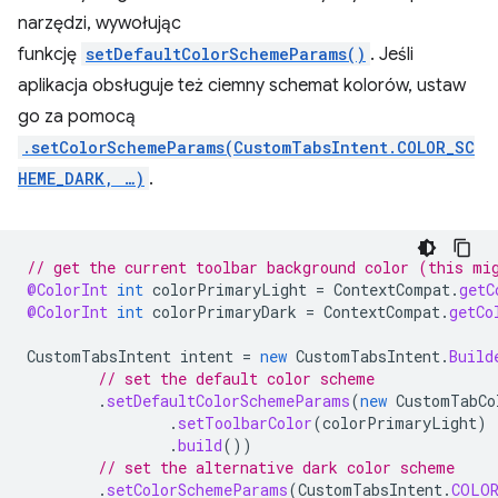
narzędzi, wywołując
funkcję
setDefaultColorSchemeParams()
. Jeśli
aplikacja obsługuje też ciemny schemat kolorów, ustaw
go za pomocą
.setColorSchemeParams(CustomTabsIntent.COLOR_SC
HEME_DARK, …)
.
// get the current toolbar background color (this mi
@ColorInt
int
colorPrimaryLight
=
ContextCompat
.
getC
@ColorInt
int
colorPrimaryDark
=
ContextCompat
.
getCo
CustomTabsIntent
intent
=
new
CustomTabsIntent
.
Build
// set the default color scheme
.
setDefaultColorSchemeParams
(
new
CustomTabCo
.
setToolbarColor
(
colorPrimaryLight
)
.
build
())
// set the alternative dark color scheme
.
setColorSchemeParams
(
CustomTabsIntent
.
COLOR