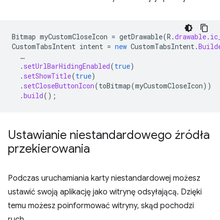
Bitmap
myCustomCloseIcon
=
getDrawable
(
R
.
drawable
.
ic
CustomTabsIntent
intent
=
new
CustomTabsIntent
.
Build
…
.
setUrlBarHidingEnabled
(
true
)
.
setShowTitle
(
true
)
.
setCloseButtonIcon
(
toBitmap
(
myCustomCloseIcon
))
.
build
();
Ustawianie niestandardowego źródła
przekierowania
Podczas uruchamiania karty niestandardowej możesz
ustawić swoją aplikację jako witrynę odsyłającą. Dzięki
temu możesz poinformować witryny, skąd pochodzi
ruch.