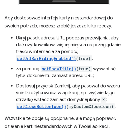
Aby dostosować interfejs karty niestandardowej do
swoich potrzeb, możesz zrobić jeszcze kilka rzeczy.
Ukryj pasek adresu URL podczas przewijania, aby
dać użytkownikowi więcej miejsca na przeglądanie
treści w internecie za pomocą
setUrlBarHidingEnabled()
(true)
.
za pomocą
setShowTitle()
(true)
wyświetlać
tytuł dokumentu zamiast adresu URL;
Dostosuj przycisk Zamknij, aby pasował do wzoru
ścieżki użytkownika w aplikacji, np. wyświetlając
strzałkę wstecz zamiast domyślnej ikony
X
:
setCloseButtonIcon()
(myCustomCloseIcon)
.
Wszystkie te opcje są opcjonalne, ale mogą poprawić
działanie kart niestandardowych w Twojej aplikacji.