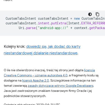
CustomTabsIntent
customTabsIntent
=
new
CustomTabsIn
customTabsIntent
.
intent
.
putExtra
(
Intent
.
EXTRA_REFERR
Uri
.
parse
(
"android-app://"
+
context
.
getPacka
Kolejny krok:
dowiedz się, jak dodać do karty
niestandardowej działanie niestandardowe
.
O ile nie stwierdzono inaczej, treść tej strony jest objęta
licencją
Creative Commons – uznanie autorstwa 4.0
, a fragmenty kodu są
dostępne na
licencji Apache 2.0
. Szczegółowe informacje na ten
temat zawierają
zasady dotyczące witryny Google Developers
.
Java jest zastrzeżonym znakiem towarowym firmy Oracle i jej
podmiotów stowarzyszonych.
Ostatnia aktualizacja: 2023-04-21 UTC.