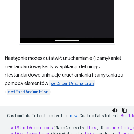
Następnie możesz ułatwić uruchamianie (i zamykanie)
niestandardowej karty w aplikacji, definiując
niestandardowe animacje uruchamiania i zamykania za
pomocą elementów
setStartAnimation
i
setExitAnimation
:
CustomTabsIntent
intent
=
new
CustomTabsIntent
.
Build
…
.
setStartAnimations
(
MainActivity
.
this
,
R
.
anim
.
slide_
.
setExitAnimations
(
MainActivity
.
this
,
android
.
R
.
anim