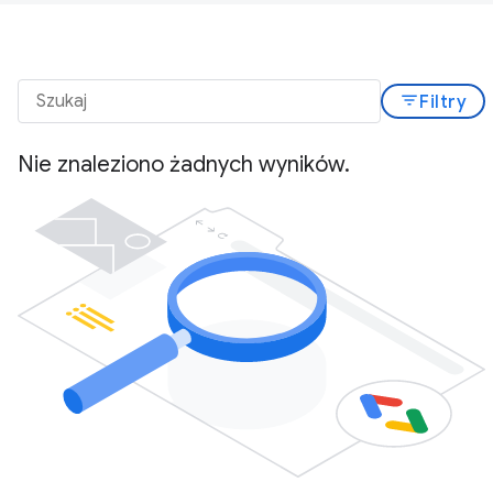
filter_list
Filtry
Nie znaleziono żadnych wyników.