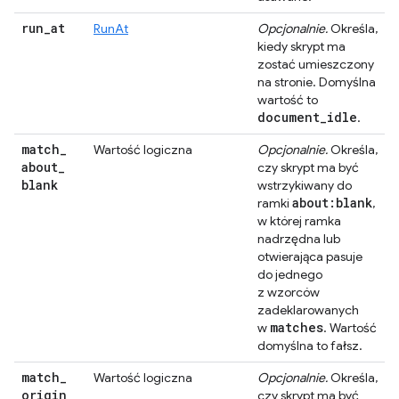
run
_
at
RunAt
Opcjonalnie.
Określa,
kiedy skrypt ma
zostać umieszczony
na stronie. Domyślna
wartość to
document
_
idle
.
match
_
Wartość logiczna
Opcjonalnie.
Określa,
about
_
czy skrypt ma być
blank
wstrzykiwany do
about:blank
ramki
,
w której ramka
nadrzędna lub
otwierająca pasuje
do jednego
z wzorców
zadeklarowanych
matches
w
. Wartość
domyślna to fałsz.
match
_
Wartość logiczna
Opcjonalnie.
Określa,
origin
_
czy skrypt ma być