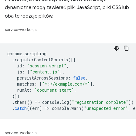
dynamiczne mogą zawierać pliki JavaScript, pliki CSS lub
oba te rodzaje plików.
service-worker.js
chrome
.
scripting
.
registerContentScripts
([{
id
:
"session-script"
,
js
:
[
"content.js"
],
persistAcrossSessions
:
false
,
matches
:
[
"*://example.com/*"
],
runAt
:
"document_start"
,
}])
.
then
(()
=
>
console
.
log
(
"registration complete"
))
.
catch
((
err
)
=
>
console
.
warn
(
"unexpected error"
,
e
service-worker.js