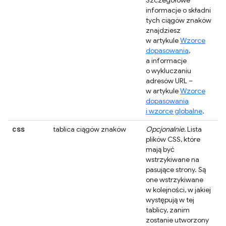
Szczegółowe
informacje o składni
tych ciągów znaków
znajdziesz
w artykule
Wzorce
dopasowania
,
a informacje
o wykluczaniu
adresów URL –
w artykule
Wzorce
dopasowania
i wzorce globalne
.
css
tablica ciągów znaków
Opcjonalnie.
Lista
plików CSS, które
mają być
wstrzykiwane na
pasujące strony. Są
one wstrzykiwane
w kolejności, w jakiej
występują w tej
tablicy, zanim
zostanie utworzony