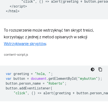
        "click", () => alert(greeting + button.perso
  </script>

To rozszerzenie może wstrzyknąć ten skrypt treści,
korzystając z jednej z metod opisanych w sekcji
Wstrzykiwanie skryptów
.
content-script.js
var
greeting
=
"hola, "
;
var
button
=
document
.
getElementById
(
"mybutton"
);
button
.
person_name
=
"Roberto"
;
button
.
addEventListener
(
"click"
,
()
=
>
alert
(
greeting
+
button
.
person_na