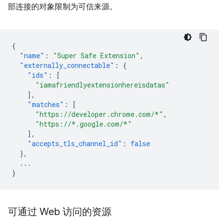
部连接的对象限制为可信来源。
{
"name"
:
"Super Safe Extension"
,
"externally_connectable"
:
{
"ids"
:
[
"iamafriendlyextensionhereisdatas"
],
"matches"
:
[
"https://developer.chrome.com/*"
,
"https://*.google.com/*"
],
"accepts_tls_channel_id"
:
false
},
...
}
可通过 Web 访问的资源