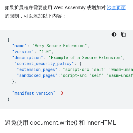
如果扩展程序需要使用 Web Assembly 或增加对
沙盒页面
的限制，可以添加以下内容：
{
"name"
:
"Very Secure Extension"
,
"version"
:
"1.0"
,
"description"
:
"Example of a Secure Extension"
,
"content_security_policy"
:
{
"extension_pages"
:
"script-src 'self' 'wasm-uns
"sandboxed_pages"
:
"script-src 'self' 'wasm-unsa
},
"manifest_version"
:
3
}
避免使用 document
.
write(
) 和 inner
HTML