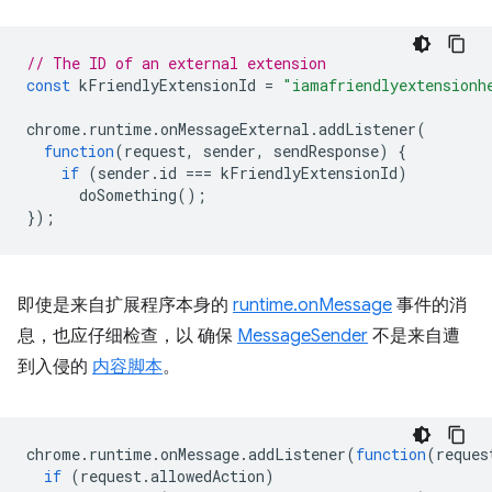
// The ID of an external extension
const
kFriendlyExtensionId
=
"iamafriendlyextensionh
chrome
.
runtime
.
onMessageExternal
.
addListener
(
function
(
request
,
sender
,
sendResponse
)
{
if
(
sender
.
id
===
kFriendlyExtensionId
)
doSomething
();
});
即使是来自扩展程序本身的
runtime.onMessage
事件的消
息，也应仔细检查，以 确保
MessageSender
不是来自遭
到入侵的
内容脚本
。
chrome
.
runtime
.
onMessage
.
addListener
(
function
(
reques
if
(
request
.
allowedAction
)