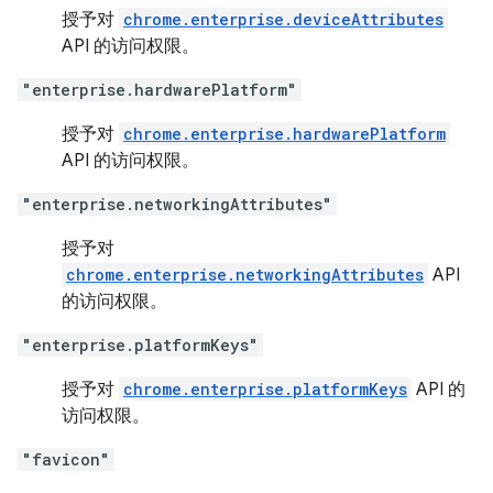
授予对
chrome.enterprise.deviceAttributes
API 的访问权限。
"enterprise.hardwarePlatform"
授予对
chrome.enterprise.hardwarePlatform
API 的访问权限。
"enterprise.networkingAttributes"
授予对
chrome.enterprise.networkingAttributes
API
的访问权限。
"enterprise.platformKeys"
授予对
chrome.enterprise.platformKeys
API 的
访问权限。
"favicon"