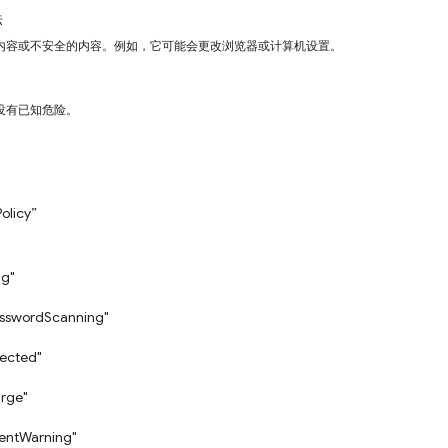
标
内容或不安全的内容。例如，它可能会更改浏览器或计算机设置。
没有已知危险。
。
Policy”
ng"
asswordScanning"
ected"
rge"
tentWarning"