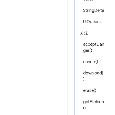
StringDelta
UiOptions
方法
acceptDan
ger()
cancel()
download(
)
erase()
getFileIcon
()