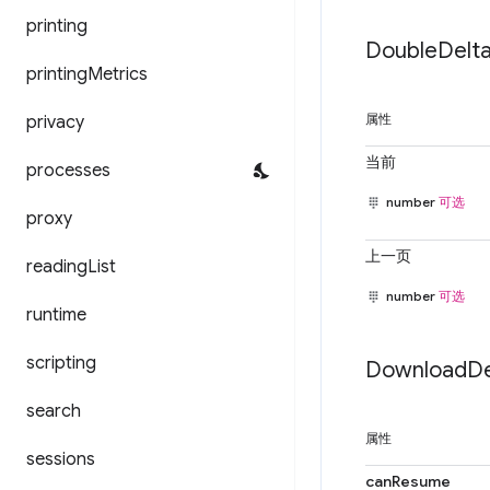
printing
Double
Delt
printing
Metrics
privacy
属性
当前
processes
number
可选
proxy
上一页
reading
List
number
可选
runtime
scripting
Download
De
search
属性
sessions
canResume