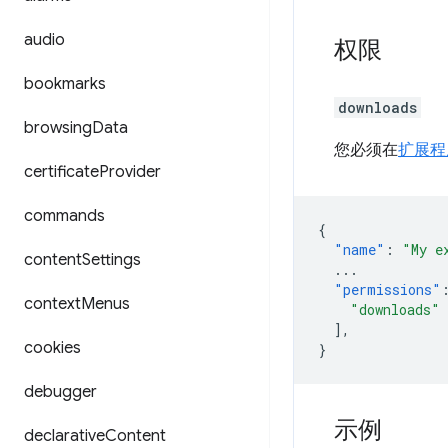
audio
权限
bookmarks
downloads
browsing
Data
您必须在
扩展程
certificate
Provider
commands
{
"name"
:
"My e
content
Settings
...
"permissions"
context
Menus
"downloads"
],
cookies
}
debugger
示例
declarative
Content