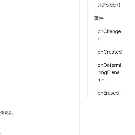
ultFolder()
事件
onChange
d
onCreated
onDetermi
ningFilena
me
onErased
云端硬盘。
e。