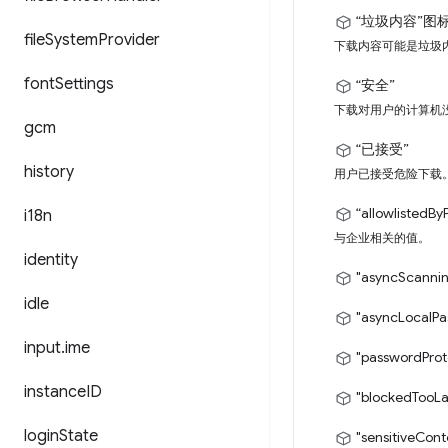
“垃圾内容”
图
file
System
Provider
下载内容可能是垃圾
font
Settings
“安全”
下载对用户的计算机
gcm
“已接受”
history
用户已接受危险下载
“allowlistedBy
i18n
与企业相关的值。
identity
"asyncScanni
idle
"asyncLocalP
input
.
ime
"passwordProt
instance
ID
"blockedTooLa
login
State
"sensitiveCon