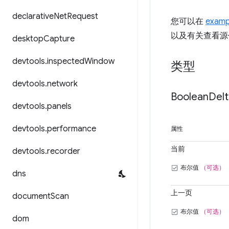
declarative
Net
Request
您可以在
examp
以及有关查看源
desktop
Capture
devtools
.
inspected
Window
类型
devtools
.
network
Boolean
Delt
devtools
.
panels
devtools
.
performance
属性
当前
devtools
.
recorder
布尔值
（可选）
dns
上一页
document
Scan
布尔值
（可选）
dom