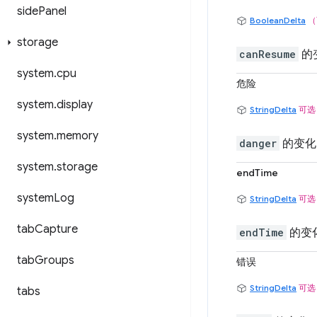
side
Panel
BooleanDelta
（
storage
canResume
的
system
.
cpu
危险
system
.
display
StringDelta
可选
system
.
memory
danger
的变化
system
.
storage
endTime
system
Log
StringDelta
可选
tab
Capture
endTime
的变
tab
Groups
错误
StringDelta
可选
tabs