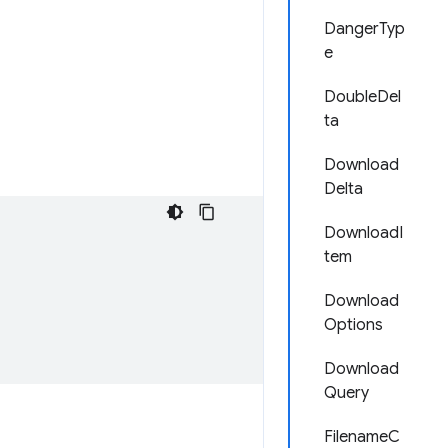
DangerTyp
e
DoubleDel
ta
Download
Delta
DownloadI
tem
Download
Options
Download
Query
FilenameC