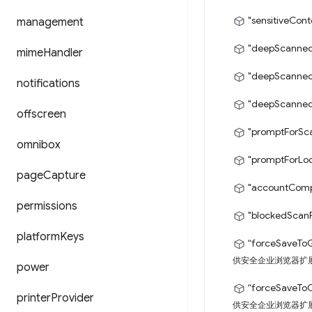
"sensitiveCont
management
"deepScanned
mime
Handler
"deepScanned
notifications
"deepScanne
offscreen
"promptForSc
omnibox
"promptForLo
page
Capture
"accountComp
permissions
"blockedScanF
platform
Keys
“forceSaveTo
供安全企业浏览器扩展
power
“forceSaveTo
printer
Provider
供安全企业浏览器扩展