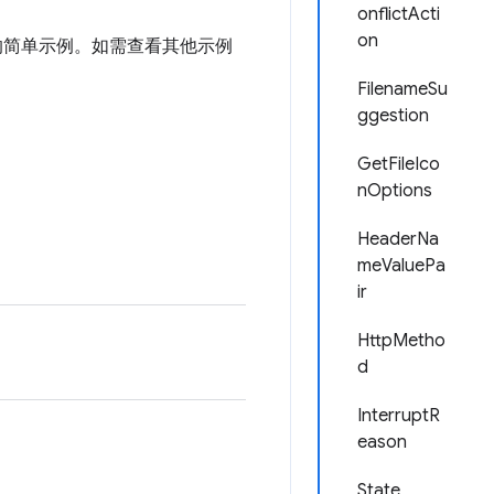
onflictActi
on
 的简单示例。如需查看其他示例
FilenameSu
ggestion
GetFileIco
nOptions
HeaderNa
meValuePa
ir
HttpMetho
d
InterruptR
eason
State