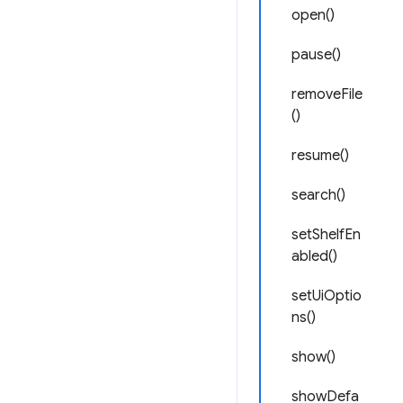
open()
pause()
removeFile
()
resume()
search()
setShelfEn
abled()
setUiOptio
ns()
show()
showDefa