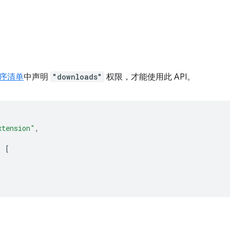
序清单
中声明
"downloads"
权限，才能使用此 API。
xtension"
,
:
[