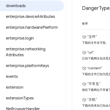
downloads
Danger
Type
enterprise
.
device
Attributes
枚举
enterprise
.
hardware
Platform
“文件”
enterprise
.
login
下载的文件名可疑。
enterprise
.
networking
“url”
Attributes
已知下载网址包含恶
enterprise
.
platform
Keys
“content”
下载的文件已知为恶
events
“不常见”
extension
相应下载网址不常被
extension
Types
“主机”
下载内容来自已知会
file
Browser
Handler