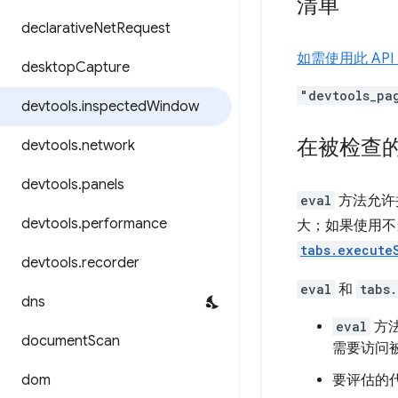
清单
declarative
Net
Request
如需使用此 A
desktop
Capture
"devtools_pa
devtools
.
inspected
Window
在被检查
devtools
.
network
devtools
.
panels
eval
方法允许扩
devtools
.
performance
大；如果使用不当
tabs.execute
devtools
.
recorder
eval
和
tabs
dns
eval
方法
document
Scan
需要访问被
dom
要评估的