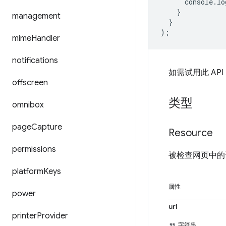
console
.
lo
}
management
}
);
mime
Handler
notifications
如需试用此 AP
offscreen
类型
omnibox
page
Capture
Resource
permissions
被检查网页中的
platform
Keys
属性
power
url
printer
Provider
字符串