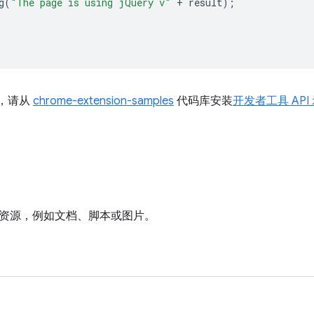
g
(
"The page is using jQuery v"
+
result
);
I，请从
chrome-extension-samples
代码库安装
开发者工具 API
资源，例如文档、脚本或图片。