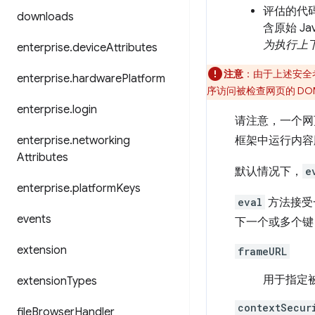
评估的代
downloads
含原始 Ja
为执行上
enterprise
.
device
Attributes
注意
：由于上述安全考
enterprise
.
hardware
Platform
序访问被检查网页的 DO
enterprise
.
login
请注意，一个网页
enterprise
.
networking
框架中运行内容
Attributes
默认情况下，
e
enterprise
.
platform
Keys
eval
方法接受
events
下一个或多个键
extension
frameURL
用于指定
extension
Types
contextSecur
file
Browser
Handler