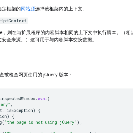
指定框架的
网站源
选择该框架内的上下文。
riptContext
true，则在与扩展程序的内容脚本相同的上下文中执行脚本。（
文安全来源。）这可用于与内容脚本交换数据。
被检查网页使用的 jQuery 版本：
inspectedWindow
.
eval
(
uery"
,
t
,
isException
)
{
ion
)
{
g
(
"the page is not using jQuery"
);