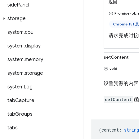
返回
side
Panel
Promise<obj
storage
Chrome 151
system
.
cpu
请求完成时接
system
.
display
setContent
system
.
memory
void
system
.
storage
设置资源的内容
system
Log
setContent
函
tab
Capture
tab
Groups
tabs
(
content
:
string