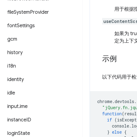
用于根据
file
System
Provider
useContentSc
font
Settings
如果为 
gcm
定为上下
history
示例
i18n
以下代码用于检查
identity
idle
chrome
.
devtools
.
input
.
ime
"jQuery.fn.jq
function
(
resul
instance
ID
if
(
isExcept
console
.
lo
}
else
{
login
State