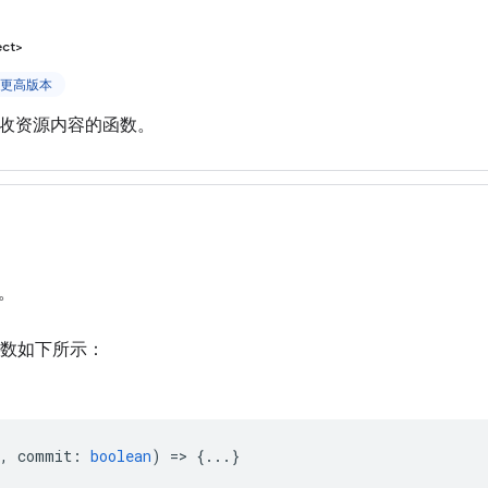
ect>
 及更高版本
收资源内容的函数。
。
数如下所示：
,
commit
:
boolean
) => {...}