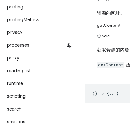
printing
资源的网址。
printing
Metrics
getContent
privacy
void
processes
获取资源的内容
proxy
getContent
函
reading
List
runtime
() => {...}
scripting
search
sessions