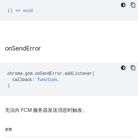
() =>
void
on
Send
Error
chrome
.
gcm
.
onSendError
.
addListener
(
callback
:
function
,
)
无法向 FCM 服务器发送消息时触发。
参数