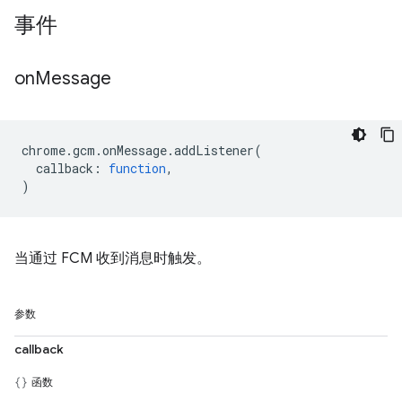
事件
on
Message
chrome
.
gcm
.
onMessage
.
addListener
(
callback
:
function
,
)
当通过 FCM 收到消息时触发。
参数
callback
函数