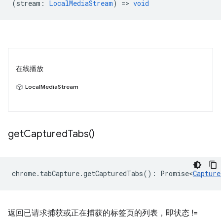
(
stream
:
LocalMediaStream
) =>
void
在线播放
LocalMediaStream
get
Captured
Tabs(
)
chrome
.
tabCapture
.
getCapturedTabs
()
:
Promise<
Capture
返回已请求捕获或正在捕获的标签页的列表，即状态 !=