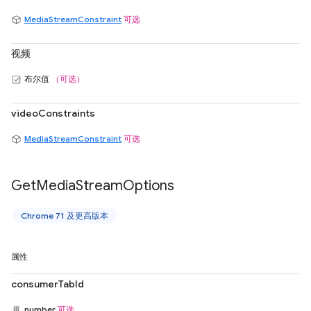
MediaStreamConstraint
可选
视频
布尔值
（可选）
videoConstraints
MediaStreamConstraint
可选
Get
Media
Stream
Options
Chrome 71 及更高版本
属性
consumerTabId
number
可选