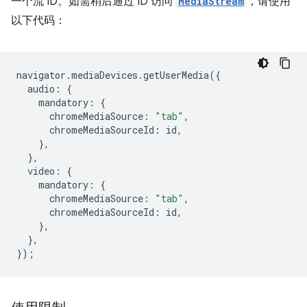
一个流 ID。如需稍后通过 ID 访问
MediaStream
，请使用
以下代码：
navigator
.
mediaDevices
.
getUserMedia
({
audio
:
{
mandatory
:
{
chromeMediaSource
:
"tab"
,
chromeMediaSourceId
:
id
,
},
},
video
:
{
mandatory
:
{
chromeMediaSource
:
"tab"
,
chromeMediaSourceId
:
id
,
},
},
});