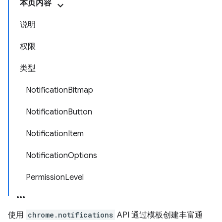
本页内容
说明
权限
类型
NotificationBitmap
NotificationButton
NotificationItem
NotificationOptions
PermissionLevel
使用
chrome.notifications
API 通过模板创建丰富通