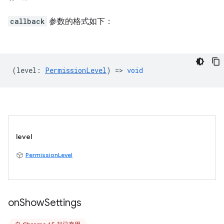
callback
参数的格式如下：
(
level
:
PermissionLevel
) =>
void
level
PermissionLevel
on
Show
Settings