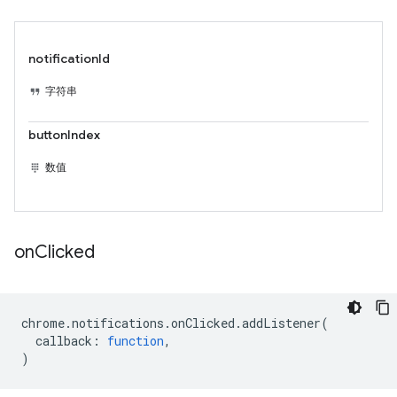
notificationId
字符串
buttonIndex
数值
on
Clicked
chrome
.
notifications
.
onClicked
.
addListener
(
callback
:
function
,
)