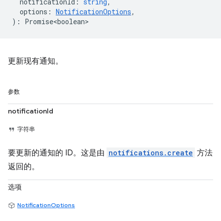
notificationId
:
string
,
options
:
NotificationOptions
,
)
:
Promise<boolean>
更新现有通知。
参数
notificationId
字符串
要更新的通知的 ID。这是由
notifications.create
方法
返回的。
选项
NotificationOptions