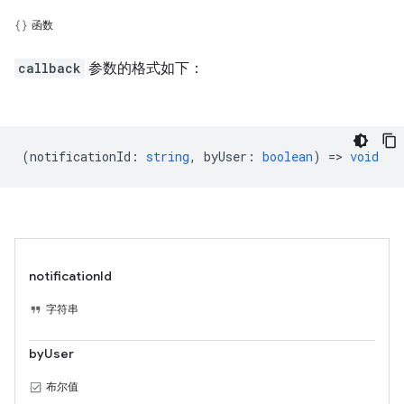
函数
callback
参数的格式如下：
(
notificationId
:
string
,
byUser
:
boolean
) =>
void
notificationId
字符串
byUser
布尔值