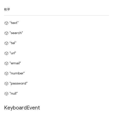
枚举
“text”
"search"
“tel”
"url"
"email"
"number"
"password"
"null"
Keyboard
Event