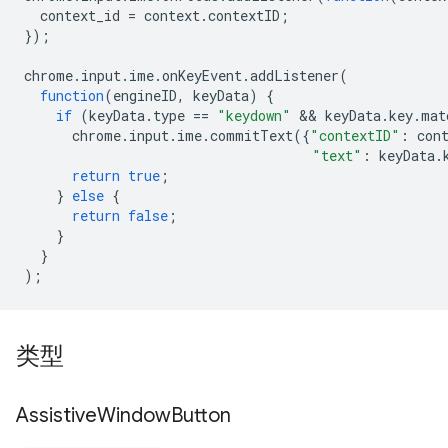
context_id
=
context
.
contextID
;
});
chrome
.
input
.
ime
.
onKeyEvent
.
addListener
(
function
(
engineID
,
keyData
)
{
if
(
keyData
.
type
==
"keydown"
 && 
keyData
.
key
.
mat
chrome
.
input
.
ime
.
commitText
({
"contextID"
:
con
"text"
:
keyData
.
return
true
;
}
else
{
return
false
;
}
}
);
类型
Assistive
Window
Button