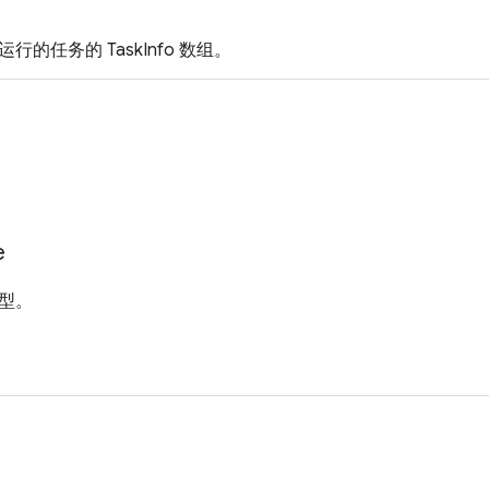
的任务的 TaskInfo 数组。
e
型。