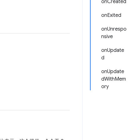
onCreated
onExited
onUnrespo
nsive
onUpdate
d
onUpdate
dWithMem
ory