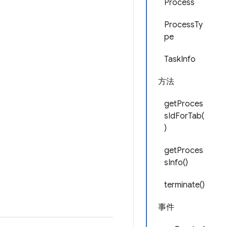
Process
ProcessTy
pe
TaskInfo
方法
getProces
sIdForTab(
)
getProces
sInfo()
terminate()
事件