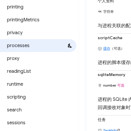
个人资料
printing
字符串
printing
Metrics
与进程关联的配
privacy
scriptCache
processes
缓存
（可选）
proxy
进程的脚本缓存的最
reading
List
sqliteMemory
runtime
number
可选
scripting
进程的 SQLit
回调接收对象时
search
任务
sessions
TaskInfo
[]