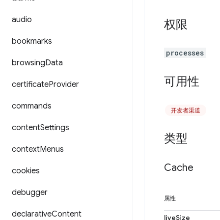
audio
权限
bookmarks
processes
browsing
Data
可用性
certificate
Provider
commands
开发者渠道
content
Settings
类型
context
Menus
Cache
cookies
debugger
属性
declarative
Content
liveSize