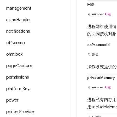
网络
management
number
可选
mime
Handler
进程网络使用情况的
notifications
的回调接收对象
offscreen
osProcessId
omnibox
数值
page
Capture
操作系统提供的进
permissions
privateMemory
number
可选
platform
Keys
进程私有内存用量的
power
用 include
printer
Provider