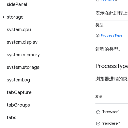
side
Panel
表示在此进程上运行
storage
类型
system
.
cpu
ProcessType
system
.
display
进程的类型。
system
.
memory
Process
Typ
system
.
storage
浏览器进程的类
system
Log
tab
Capture
枚举
tab
Groups
"browser"
tabs
"renderer"