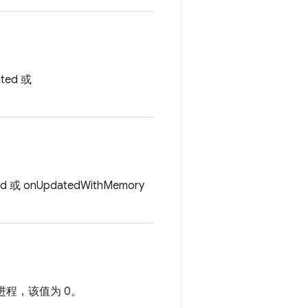
ed 或
onUpdatedWithMemory
 进程，该值为 0。