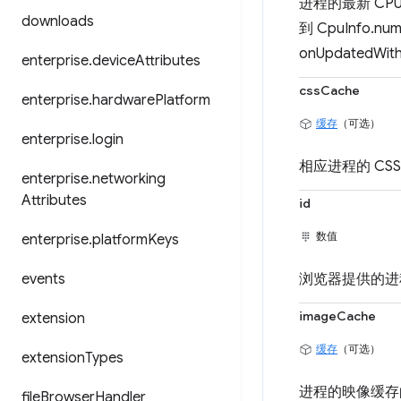
进程的最新 CP
downloads
到 CpuInfo.
onUpdated
enterprise
.
device
Attributes
cssCache
enterprise
.
hardware
Platform
缓存
（可选）
enterprise
.
login
相应进程的 CSS
enterprise
.
networking
Attributes
id
数值
enterprise
.
platform
Keys
events
浏览器提供的进程
imageCache
extension
缓存
（可选）
extension
Types
进程的映像缓存的最
file
Browser
Handler