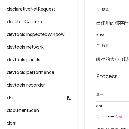
declarative
Net
Request
数值
desktop
Capture
已使用的缓存部
devtools
.
inspected
Window
size
数值
devtools
.
network
缓存的大小（以
devtools
.
panels
devtools
.
performance
Process
devtools
.
recorder
属性
dns
cpu
document
Scan
number
可选
dom