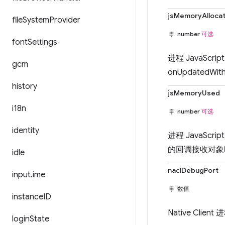
jsMemoryAlloca
file
System
Provider
number
可选
font
Settings
进程 JavaSc
gcm
onUpdated
history
jsMemoryUsed
i18n
number
可选
identity
进程 JavaScr
的回调接收对象
idle
naclDebugPort
input
.
ime
数值
instance
ID
Native Cl
login
State