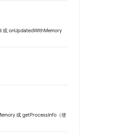
UpdatedWithMemory
 或 getProcessInfo（使