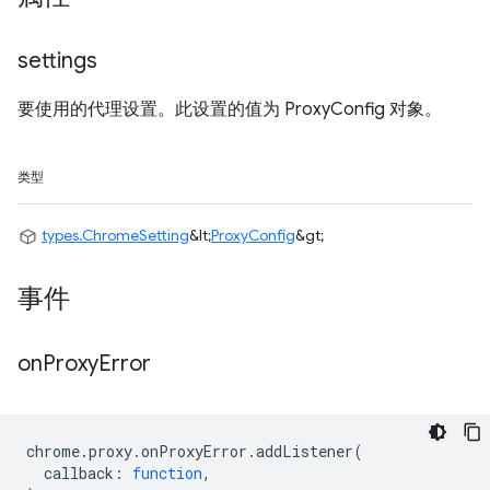
settings
要使用的代理设置。此设置的值为 ProxyConfig 对象。
类型
types.ChromeSetting
&lt;
ProxyConfig
&gt;
事件
on
Proxy
Error
chrome
.
proxy
.
onProxyError
.
addListener
(
callback
:
function
,