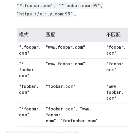
"*.foobar.com", "*foobar.com:99",
"https://x.*.y.com:99"
。
模式
匹配
不匹配
"
.
foobar
.
"www
.
foobar
.
com"
"foobar
.
com"
com"
"*
.
"www
.
foobar
.
com"
"foobar
.
foobar
.
com"
com"
"foobar
.
"foobar
.
com"
"www
.
com"
foobar
.
com"
"*foobar
.
"foobar
.
com"
"www
.
、
com"
foobar
.
com"
"foofoobar
.
com"
、