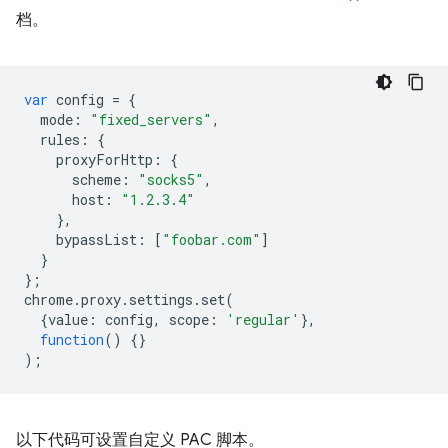
档。
var
config
=
{
mode
:
"fixed_servers"
,
rules
:
{
proxyForHttp
:
{
scheme
:
"socks5"
,
host
:
"1.2.3.4"
},
bypassList
:
[
"foobar.com"
]
}
};
chrome
.
proxy
.
settings
.
set
(
{
value
:
config
,
scope
:
'regular'
},
function
()
{}
);
以下代码可设置自定义 PAC 脚本。