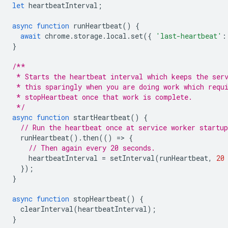
let
heartbeatInterval
;
async
function
runHeartbeat
()
{
await
chrome
.
storage
.
local
.
set
({
'last-heartbeat'
:
}
/**
 * Starts the heartbeat interval which keeps the ser
 * this sparingly when you are doing work which requ
 * stopHeartbeat once that work is complete.
 */
async
function
startHeartbeat
()
{
// Run the heartbeat once at service worker startup
runHeartbeat
().
then
(()
=
>
{
// Then again every 20 seconds.
heartbeatInterval
=
setInterval
(
runHeartbeat
,
20
});
}
async
function
stopHeartbeat
()
{
clearInterval
(
heartbeatInterval
);
}