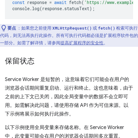
const
response
=
await
fetch
(
'https://www.example.
console
.
log
(
response
.
statusText
);
要点
：如果您之前使用
或
检索可执行
XMLHttpRequest()
fetch()
代码，则无法再执行此操作。所有可执行代码都必须是扩展程序软件包的
一部分。如需了解详情，请参阅
提高扩展程序的安全性
。
保留状态
Service Worker 是短暂的，这意味着它们可能会在用户的
浏览器会话期间重复启动、运行和终止。这也意味着，由于
之前的上下文已关闭，因此全局变量中的数据不会立即可
用。如需解决此问题，请使用存储 API 作为可信来源。以
下示例将展示如何执行此操作。
以下示例使用全局变量来存储名称。在 Service Worker
中，此变量可能会在用户的浏览器会话期间多次重置。