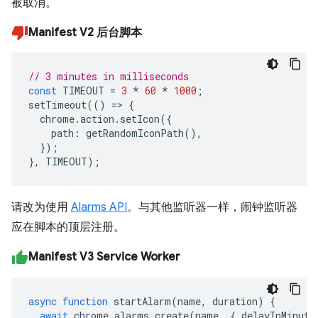
被取消。
Manifest V2 后台脚本
// 3 minutes in milliseconds
const
TIMEOUT
=
3
*
60
*
1000
;
setTimeout
(()
=>
{
chrome
.
action
.
setIcon
({
path
:
getRandomIconPath
(),
});
},
TIMEOUT
);
请改为使用
Alarms API
。与其他监听器一样，闹钟监听器
应在脚本的顶层注册。
Manifest V3 Service Worker
async
function
startAlarm
(
name
,
duration
)
{
await
chrome
.
alarms
.
create
(
name
,
{
delayInMinute