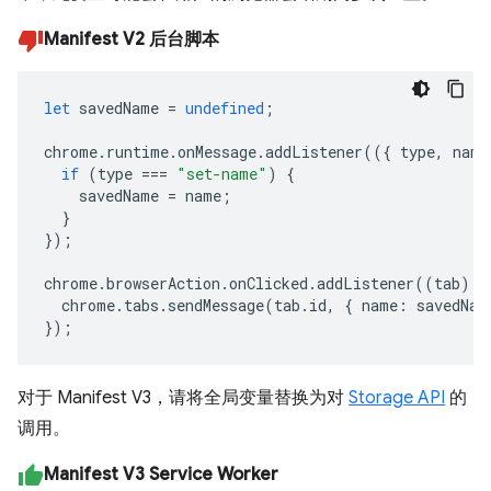
Manifest V2 后台脚本
let
savedName
=
undefined
;
chrome
.
runtime
.
onMessage
.
addListener
(({
type
,
name
if
(
type
===
"set-name"
)
{
savedName
=
name
;
}
});
chrome
.
browserAction
.
onClicked
.
addListener
((
tab
)
=
chrome
.
tabs
.
sendMessage
(
tab
.
id
,
{
name
:
savedNam
});
对于 Manifest V3，请将全局变量替换为对
Storage API
的
调用。
Manifest V3 Service Worker