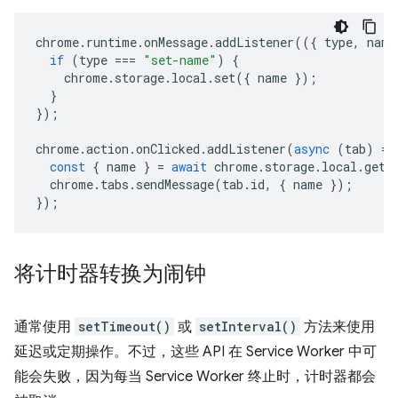
chrome
.
runtime
.
onMessage
.
addListener
(({
type
,
name
if
(
type
===
"set-name"
)
{
chrome
.
storage
.
local
.
set
({
name
});
}
});
chrome
.
action
.
onClicked
.
addListener
(
async
(
tab
)
=>
const
{
name
}
=
await
chrome
.
storage
.
local
.
get
(
chrome
.
tabs
.
sendMessage
(
tab
.
id
,
{
name
});
});
将计时器转换为闹钟
通常使用
setTimeout()
或
setInterval()
方法来使用
延迟或定期操作。不过，这些 API 在 Service Worker 中可
能会失败，因为每当 Service Worker 终止时，计时器都会