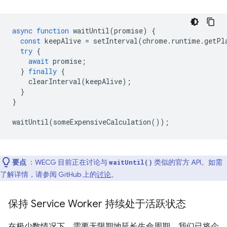
async
function
waitUntil
(
promise
)
{
const
keepAlive
=
setInterval
(
chrome
.
runtime
.
getPl
try
{
await
promise
;
}
finally
{
clearInterval
(
keepAlive
);
}
}
waitUntil
(
someExpensiveCalculation
());
要点
：WECG 目前正在讨论与
类似的官方 API。如需
waitUntil()
了解详情，请参阅 GitHub 上的
讨论
。
保持 Service Worker 持续处于活跃状态
在极少数情况下，需要无限期地延长生命周期。我们已将企