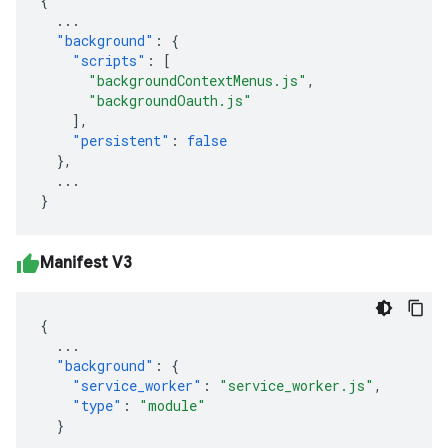
{
...
"background"
:
{
"scripts"
:
[
"backgroundContextMenus.js"
,
"backgroundOauth.js"
],
"persistent"
:
false
},
...
}
Manifest V3
{
...
"background"
:
{
"service_worker"
:
"service_worker.js"
,
"type"
:
"module"
}
...