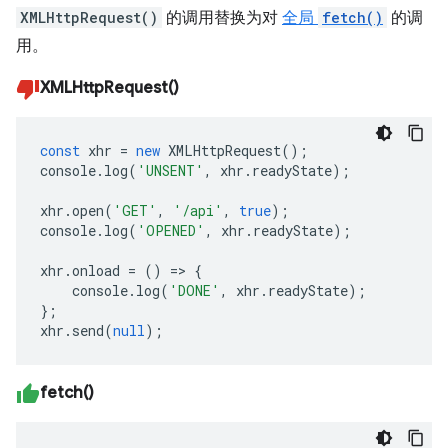
XMLHttpRequest()
的调用替换为对
全局
fetch()
的调
用。
XMLHttpRequest()
const
xhr
=
new
XMLHttpRequest
();
console
.
log
(
'UNSENT'
,
xhr
.
readyState
);
xhr
.
open
(
'GET'
,
'/api'
,
true
);
console
.
log
(
'OPENED'
,
xhr
.
readyState
);
xhr
.
onload
=
()
=>
{
console
.
log
(
'DONE'
,
xhr
.
readyState
);
};
xhr
.
send
(
null
);
fetch()