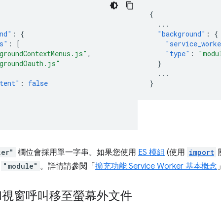
{
...
nd"
:
{
"background"
:
{
s"
:
[
"service_work
groundContextMenus.js"
,
"type"
:
"modu
groundOauth.js"
}
...
tent"
:
false
}
ker"
欄位會採用單一字串。如果您使用
ES 模組
(使用
import
為
"module"
。詳情請參閱「
擴充功能 Service Worker 基本概念
 和視窗呼叫移至螢幕外文件