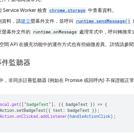
ervice Worker 檢查
chrome.storage
中查看資料。
到資料，請
建立
螢幕外文件，並呼叫
runtime.sendMessage()
至螢幕外文件的
runtime.onMessage
處理常式中，呼叫轉換常
空間 API 在擴充功能中的運作方式也有些細微差異。詳情請參
事件監聽器
t V3 中，非同步註冊監聽器 (例如在 Promise 或回呼內) 不保
ocal
.
get
(
[
"badgeText"
]
,
(
{
badgeText
}
)
=
>
{
Action.setBadgeText({
text
:
badgeText
}
);
Action
.
onClicked
.
addListener
(
handleActionClick
);