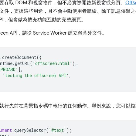
要存取 DOM 和視窗物件，但不必實際開啟新視窗或分頁。
Offs
文件，支援這些用途，且不會中斷使用者體驗。除了訊息傳遞之
API，但會做為擴充功能互動的完整網頁。
een API，請從 Service Worker 建立螢幕外文件。
.
createDocument
({
untime
.
getURL
(
'offscreen.html'
),
IPBOARD'
],
'testing the offscreen API'
,
執行先前在背景指令碼中執行的任何動作。舉例來說，您可以複
ument
.
querySelector
(
'#text'
);