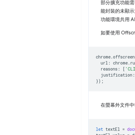
部分擴充功能需
能封裝的未顯示
功能環境共用 
如要使用 Offscr
chrome
.
offscreen
url
:
chrome
.
r
reasons
:
[
'CL
justification
:
});
在螢幕外文件中
let
textEl
=
doc