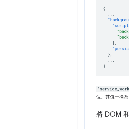
{
...
"backgrou
"script
"back
"back
],
"persis
},
...
}
"service_wor
位。其值一律
將 DOM