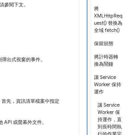
請參閱下文。
將
XMLHttpReq
uest() 替換為
全域 fetch()
保留狀態
將計時器轉
列彈出式視窗的事件。
換為鬧鐘
讓 Service
Worker 保持
運作
差異。首先，資訊清單檔案中指定
讓 Service
Worker 保
持運作，直
API 或螢幕外文件。
到長時間執
行的作業完