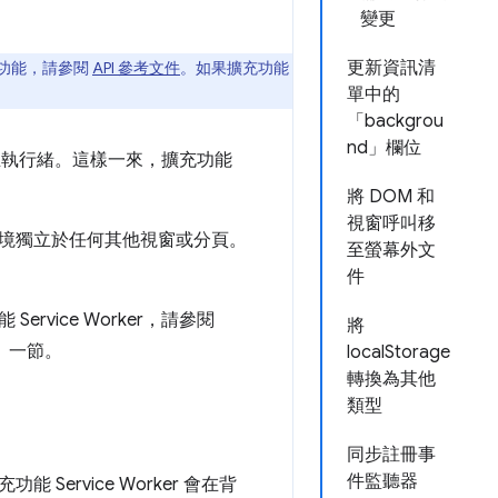
變更
更新資訊清
擴充功能，請參閱
API 參考文件
。如果擴充功能
單中的
「backgrou
nd」欄位
占用主執行緒。這樣一來，擴充功能
將 DOM 和
視窗呼叫移
境獨立於任何其他視窗或分頁。
至螢幕外文
件
vice Worker，請參閱
將
」一節。
localStorage
轉換為其他
類型
同步註冊事
件監聽器
rvice Worker 會在背