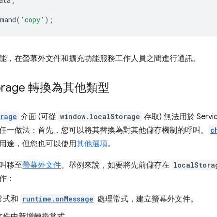
ata
;
;
mmand
(
'copy'
);
能，在螢幕外文件和擴充功能服務工作人員之間進行通訊。
torage 轉換為其他類型
orage
介面 (可從
window.localStorage
存取) 無法用於 Serv
任一做法：首先，您可以將其替換為對其他儲存機制的呼叫。
c
用途，但您也可以使用
其他選項
。
叫移至
螢幕外文件
。舉例來說，如要將先前儲存在
localStora
作：
常式和
runtime.onMessage
處理常式，建立螢幕外文件。
文件中新增轉換常式。