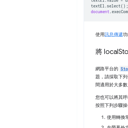
textEl
.
value
=
d
textEl
.
select
()
document
.
execCo
使用
訊息傳遞
功
將 local
S
網路平台的
St
題，請採取下列
間適用於大多數
您也可以將其呼
按照下列步驟操
使用轉換
在螢幕外