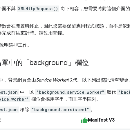
介面不與
XMLHttpRequest()
向下相容，您需要將對這個介面
變數會在閒置時終止，因此您需要保留應用程式狀態，而不是依
器完成前結束計時。請改用鬧鐘。
說明這些工作。
單中的「background」欄位
 V3 中，背景網頁會由
Service Worker
取代。以下列出資訊清單變更
est.json
中，以
"background.service_worker"
取代
"bac
vice_worker"
欄位會採用字串，而非字串陣列。
est.json
移除
"background.persistent"
。
2
Manifest V3