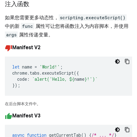
注入函数
如果您需要更多动态性，
scripting.executeScript()
中的新
func
属性可让您将函数注入为内容脚本，并使用
args
属性传递变量。
Manifest V2
let
name
=
'World!'
;
chrome
.
tabs
.
executeScript
({
code
:
`alert('Hello, 
${
name
}
!')`
});
在后台脚本文件中。
Manifest V3
async
function
getCurrentTab
()
{
/* ... */
}