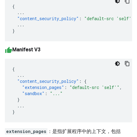
{
...
"content_security_policy"
:
"default-src 'self'"
...
}
Manifest V3
{
...
"content_security_policy"
:
{
"extension_pages"
:
"default-src 'self'"
,
"sandbox"
:
"..."
}
...
}
extension_pages
：是指扩展程序中的上下文，包括