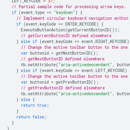
LEFT_KEYCODE
=
37
;
// Partial sample code for processing arrow keys.
if
(
event
.
type
==
"keydown"
)
{
// Implement circular keyboard navigation within
if
(
event
.
keyCode
==
ENTER_KEYCODE
)
{
ExecuteButtonAction
(
getCurrentButtonID
());
// getCurrentButtonID defined elsewhere
}
else
if
(
event
.
keyCode
==
event
.
RIGHT_KEYCODE
)
// Change the active toolbar button to the one
var
buttonid
=
getNextButtonID
();
// getNextButtonID defined elsewhere
tb
.
setAttribute
(
"aria-activedescendant"
,
butto
}
else
if
(
event
.
keyCode
==
event
.
LEFT_KEYCODE
)
// Change the active toolbar button to the one
var
buttonid
=
getPrevButtonID
();
// getPrevButtonID defined elsewhere
tb
.
setAttribute
(
"aria-activedescendant"
,
butto
}
else
{
return
true
;
}
return
false
;
}
}