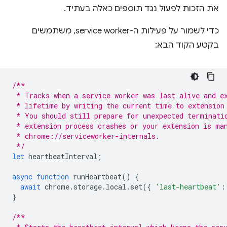
את הזכות לפעול נגד תוספים כאלה בעתיד.
כדי לשמור על פעילות ה-service worker, משתמשים
בקטע הקוד הבא:
/**
 * Tracks when a service worker was last alive and e
 * lifetime by writing the current time to extension
 * You should still prepare for unexpected terminati
 * extension process crashes or your extension is ma
 * chrome://serviceworker-internals. 
 */
let
heartbeatInterval
;
async
function
runHeartbeat
()
{
await
chrome
.
storage
.
local
.
set
({
'last-heartbeat'
:
}
/**