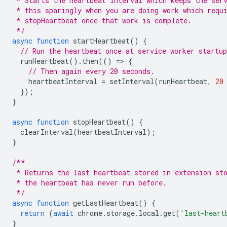
 * Starts the heartbeat interval which keeps the ser
 * this sparingly when you are doing work which requ
 * stopHeartbeat once that work is complete.
 */
async
function
startHeartbeat
()
{
// Run the heartbeat once at service worker startup
runHeartbeat
().
then
(()
=
>
{
// Then again every 20 seconds.
heartbeatInterval
=
setInterval
(
runHeartbeat
,
20
});
}
async
function
stopHeartbeat
()
{
clearInterval
(
heartbeatInterval
);
}
/**
 * Returns the last heartbeat stored in extension st
 * the heartbeat has never run before.
 */
async
function
getLastHeartbeat
()
{
return
(
await
chrome
.
storage
.
local
.
get
(
'last-heart
}