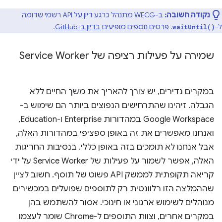
נקודה חשובה:
ב-WECG מתנהל כרגע דיון על API רשמי שדומה
ל-
. פרטים נוספים מופיעים
בדיון ב-GitHub
.
waitUntil()
שמירה על פעילות רציפה של Service Worker
במקרים נדירים, יש צורך להאריך את משך החיים ללא
הגבלה. זיהינו שהתרחישים הנפוצים ביותר הם שימוש ב-
Google Workspace במהדורות Enterprise ו-Education,
ואנחנו מאפשרים את זה באופן ספציפי במהדורות האלה,
אבל אנחנו לא תומכים בזה באופן כללי. בנסיבות החריגות
האלה, אפשר לשמור על פעילות של Service Worker על ידי
קריאה תקופתית לממשק API פשוט של תוסף. חשוב לציין
שההמלצה הזו רלוונטית רק לתוספים שפועלים במכשירים
מנוהלים לשימוש ארגוני או חינוכי. אסור להשתמש בהן
במקרים אחרים, וצוות התוספים ל-Chrome שומר לעצמו