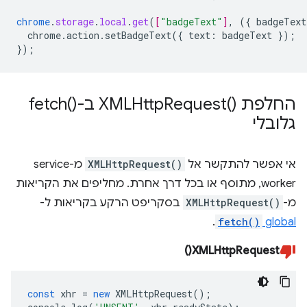
chrome
.
storage
.
local
.
get
(
[
"badgeText"
]
,
(
{
badgeText
chrome.action.setBadgeText({
text
:
badgeText
}
);
}
);
החלפת
)‎ ב
Request(
XMLHttp
-fetch(
)‎
גלובלי
אי אפשר להתקשר אל
XMLHttpRequest()
מ-service
worker, מתוסף או בכל דרך אחרת. מחליפים את הקריאות
מ-
XMLHttpRequest()
בסקריפט הרקע בקריאות ל-
.
fetch()
global
XMLHttpRequest()
const
xhr
=
new
XMLHttpRequest
();