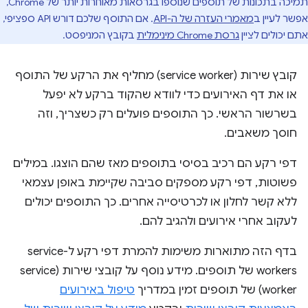
תמיכה בתכונות של תוספים שנוספו בגרסאות מאוחרות יותר של Chrome,
אפשר לעיין ב
מאמרי העזרה של ה-API
. אם התוסף שלכם דורש API ספציפי,
אתם יכולים לציין
גרסת Chrome מינימלית
בקובץ המניפסט.
קובץ שירות (service worker) מחליף את הרקע של התוסף
או את דף האירועים כדי לוודא שהקוד ברקע לא יפעל
בשרשור הראשי. כך התוספים פועלים רק כשצריך, וזה
חוסך משאבים.
דפי רקע הם רכיב בסיסי בתוספים מאז שהם הוצגו. במילים
פשוטות, דפי רקע מספקים סביבה שקיימת באופן עצמאי
ללא קשר לחלון או לכרטיסייה אחרים. כך התוספים יכולים
לעקוב אחרי אירועים ולהגיב להם.
בדף הזה מתוארות משימות להמרת דפי רקע ל-service
workers של תוספים. מידע נוסף על קובצי שירות (service
worker) של תוספים זמין במדריך
טיפול באירועים