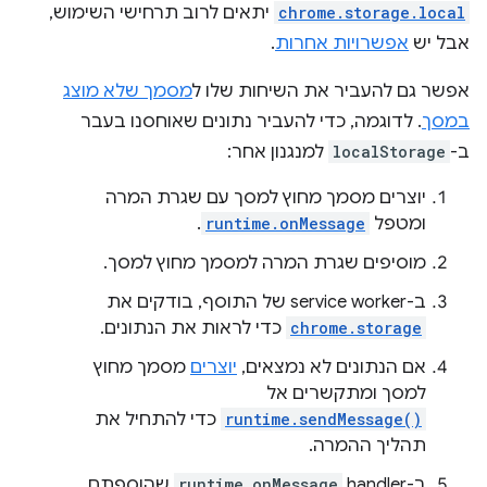
chrome.storage.local
יתאים לרוב תרחישי השימוש,
אבל יש
אפשרויות אחרות
.
אפשר גם להעביר את השיחות שלו ל
מסמך שלא מוצג
במסך
. לדוגמה, כדי להעביר נתונים שאוחסנו בעבר
ב-
localStorage
למנגנון אחר:
יוצרים מסמך מחוץ למסך עם שגרת המרה
ומטפל
runtime.onMessage
.
מוסיפים שגרת המרה למסמך מחוץ למסך.
ב-service worker של התוסף, בודקים את
chrome.storage
כדי לראות את הנתונים.
אם הנתונים לא נמצאים,
יוצרים
מסמך מחוץ
למסך ומתקשרים אל
runtime.sendMessage()
כדי להתחיל את
תהליך ההמרה.
ב-handler‏
runtime.onMessage
שהוספתם