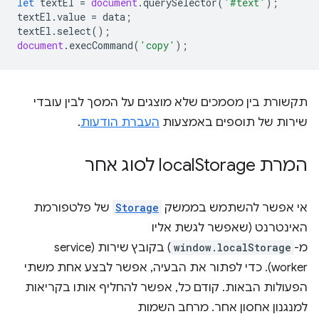
let
textEl
=
document
.
querySelector
(
'#text'
);
textEl
.
value
=
data
;
textEl
.
select
();
document
.
execCommand
(
'copy'
);
תקשורת בין מסמכים שלא מוצגים על המסך לבין עובדי
שירות של תוספים באמצעות
העברת הודעות
.
המרת local
Storage לסוג אחר
אי אפשר להשתמש בממשק
Storage
של פלטפורמת
האינטרנט (שאפשר לגשת אליו
מ-
window.localStorage
) בקובץ שירות (service
worker). כדי לפתור את הבעיה, אפשר לבצע אחת משתי
הפעולות הבאות. קודם כל, אפשר להחליף אותו בקריאות
למנגנון אחסון אחר. מרחב השמות