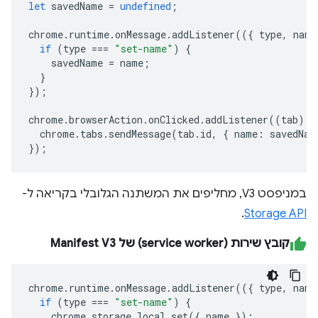
let
savedName
=
undefined
;
chrome
.
runtime
.
onMessage
.
addListener
(({
type
,
name
if
(
type
===
"set-name"
)
{
savedName
=
name
;
}
});
chrome
.
browserAction
.
onClicked
.
addListener
((
tab
)
=
chrome
.
tabs
.
sendMessage
(
tab
.
id
,
{
name
:
savedNam
});
במניפסט V3, מחליפים את המשתנה הגלובלי בקריאה ל-
.
Storage API
קובץ שירות (service worker) של Manifest V3
chrome
.
runtime
.
onMessage
.
addListener
(({
type
,
name
if
(
type
===
"set-name"
)
{
chrome
.
storage
.
local
.
set
({
name
});