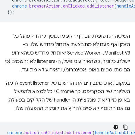
chrome
.
browserAction
.
onClicked
.
addListener
(
handleA
}
);
השיטה הזו פועלת עם דף רקע מתמשך כי הדף פועל כל
הזמן ואף פעם לא מתבצעת אתחול מחדש שלו. ב-
Manifest V3, ‏ Service Worker יאותחל מחדש כשהאירוע
יישלח. כלומר, כשהאירוע מופעל, ה-listeners לא נרשמים (כי
הם מתווספים באופן אסינכרוני), והאירוע לא מתועד.
במקום זאת, מעבירים את הרישום של event listener לרמה
העליונה של הסקריפט. כך Chrome יוכל למצוא ולהפעיל
באופן מיידי את פונקציית ה-handler של הקליקים בפעולה,
גם אם התוסף לא סיים להריץ את לוגיקת ההפעלה שלו.
chrome
.
action
.
onClicked
.
addListener
(
handleActionClic