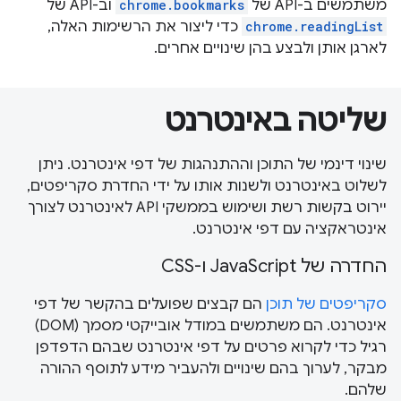
משתמשים ב-API של
chrome.bookmarks
וב-API של
chrome.readingList
כדי ליצור את הרשימות האלה,
לארגן אותן ולבצע בהן שינויים אחרים.
שליטה באינטרנט
שינוי דינמי של התוכן וההתנהגות של דפי אינטרנט. ניתן
לשלוט באינטרנט ולשנות אותו על ידי החדרת סקריפטים,
יירוט בקשות רשת ושימוש בממשקי API לאינטרנט לצורך
אינטראקציה עם דפי אינטרנט.
החדרה של JavaScript ו-CSS
סקריפטים של תוכן
הם קבצים שפועלים בהקשר של דפי
אינטרנט. הם משתמשים במודל אובייקטי מסמך (DOM)
רגיל כדי לקרוא פרטים על דפי אינטרנט שבהם הדפדפן
מבקר, לערוך בהם שינויים ולהעביר מידע לתוסף ההורה
שלהם.