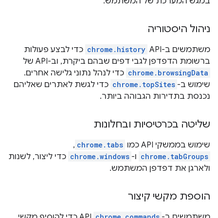
במגש המערכת של המשתמש.
ניהול היסטוריה
משתמשים ב-API
chrome.history
כדי לבצע פעולות
ברשומת הדפדפן לגבי דפים שבהם ביקרת, וב-API של
chrome.browsingData
כדי לנהל נתוני גלישה אחרים.
שימוש ב-
chrome.topSites
כדי לגשת לאתרים שאליהם
נכנסת בתדירות הגבוהה ביותר.
שליטה בכרטיסיות ובחלונות
שימוש בממשקי API כמו
chrome.tabs
,
chrome.tabGroups
ו-
chrome.windows
כדי ליצור, לשנות
ולארגן את דפדפן המשתמש.
הוספת מקשי קיצור
משתמשים ב-
chrome.commands
API כדי להוסיף מקשי