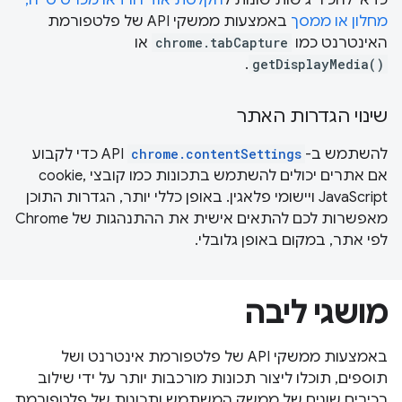
כדאי להכיר גישות שונות ל
הקלטת אודיו ווידאו מכרטיסייה,
מחלון או ממסך
באמצעות ממשקי API של פלטפורמת
האינטרנט כמו
chrome.tabCapture
או
.
getDisplayMedia()
שינוי הגדרות האתר
להשתמש ב-
chrome.contentSettings
API כדי לקבוע
אם אתרים יכולים להשתמש בתכונות כמו קובצי cookie,
JavaScript ויישומי פלאגין. באופן כללי יותר, הגדרות התוכן
מאפשרות לכם להתאים אישית את ההתנהגות של Chrome
לפי אתר, במקום באופן גלובלי.
מושגי ליבה
באמצעות ממשקי API של פלטפורמת אינטרנט ושל
תוספים, תוכלו ליצור תכונות מורכבות יותר על ידי שילוב
רכיבים שונים של ממשק המשתמש ותכונות של פלטפורמת