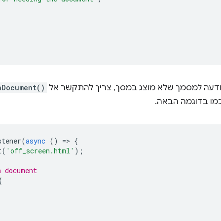
ודעה למסמך שלא מוצג במסך, צריך להתקשר אל
nDocument()
מו בדוגמה הבאה.
stener
(
async
()
=
>
{
t
(
'off_screen.html'
);
n document
{