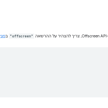
אה
"offscreen"
ב
מני