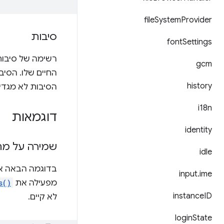
file
System
Provider
סיבות
font
Settings
רשימה של סיבו
gcm
החיים שלו. הסי
history
הסיבות לא מגדיר
i18n
דוגמאות
identity
שמירה על מח
idle
בדוגמה הבאה אפ
input
.
ime
מפעילה את
s()
instance
ID
לא קיים.
login
State