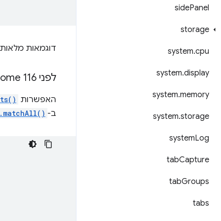
side
Panel
storage
דוגמאות מלאות 
system
.
cpu
system
.
display
לפני Chrome 116: בדיקה אם מסמך מחוץ למסך פתוח
system
.
memory
האפשרות
ts()
ב-
.matchAll()
system
.
storage
system
Log
tab
Capture
tab
Groups
tabs