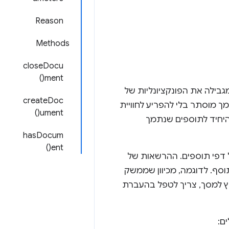
Reason
Methods
closeDocu
ment()
אבטחת תוכן שמגבילה את הפונקציונליות של
createDoc
כן. Offscreen API מאפשר לתוסף להשתמש ב-DOM API במסמך מוסתר בלי להפריע לחוויית
ument()
A הוא ה-API היחיד לתוספים שנתמך
hasDocum
ent()
 דפי תוספים. ההרשאות של
כים מחוץ למסך, צריך לטפל בהעברת
ם: