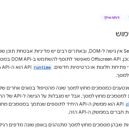
MV3 ואילך
מוש
ל-Service workers אין גישה ל-DOM, ובאתרים רבים יש מדיניות 
סקריפטים של תו‫
פתיחת חלונות או כרטיסיות חדשים. 
runtime
PI
למסך.
נטענים כמסמכים מחוץ למסך שונה מהטיפול בסוגים אחרים של
מחוץ למסך, אבל יש מגבלות על הגישה ל-API של התוסף. לדוגמה, מכיוון שממשק
c
API הוא ממשק ה-API היחיד לתוספים שנתמך במסמ
ברים בממשק ה-API הזה.
ות שבהן מסמכים מחוץ למסך מתנהגים באופן שונה מדפים רגילי