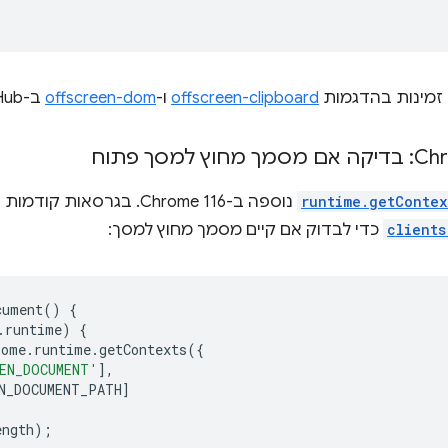
זמינות בהדגמות
offscreen-clipboard
ו-
offscreen-dom
ב-GitHub.
runtime.getContex
clients
כדי לבדוק אם קיים מסמך מחוץ למסך:
cument
()
{
.
runtime
)
{
rome
.
runtime
.
getContexts
({
EN_DOCUMENT'
],
N_DOCUMENT_PATH
]
ength
);