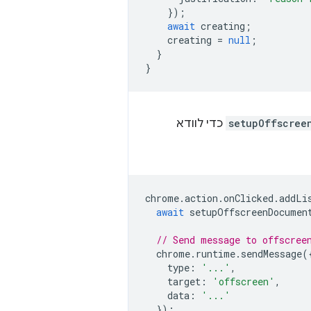
});
await
creating
;
creating
=
null
;
}
}
setupOffscree
כדי לוודא
chrome
.
action
.
onClicked
.
addLi
await
setupOffscreenDocumen
// Send message to offscree
chrome
.
runtime
.
sendMessage
(
type
:
'...'
,
target
:
'offscreen'
,
data
:
'...'
});