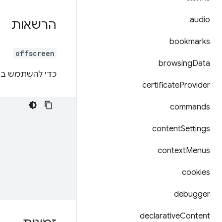
audio
הרשאות
bookmarks
offscreen
browsing
Data
כדי להשתמש ב-Offscreen API, צריך להצהיר על ההרש
certificate
Provider
commands
content
Settings
context
Menus
cookies
debugger
declarative
Content