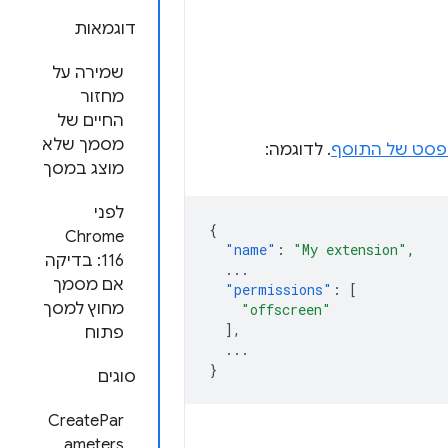
דוגמאות
שמירה על
מחזור
החיים של
מסמך שלא
פסט של התוסף
. לדוגמה:
מוצג במסך
לפני
{
Chrome
"name"
:
"My extension"
,
116: בדיקה
...
אם מסמך
"permissions"
:
[
מחוץ למסך
"offscreen"
],
פתוח
...
}
סוגים
CreatePar
ameters