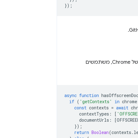
});
נוספה ב-Chrome 116. בגרסאות קודמות של Chrome, משתמשים
async
function
hasOffscreenDo
if
(
'getContexts'
in
chrome
const
contexts
=
await
ch
contextTypes
:
[
'OFFSCRE
documentUrls
:
[
OFFSCREE
});
return
Boolean
(
contexts
.
l