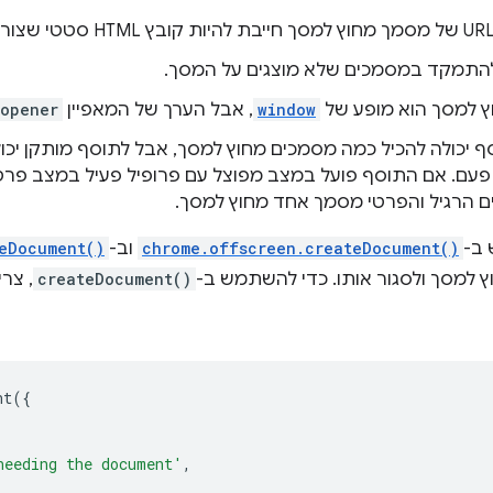
התמקד במסמכים שלא מוצגים על המסך.
 למסך הוא מופע של
window
, אבל הערך של המאפיין
opener
ף יכולה להכיל כמה מסמכים מחוץ למסך, אבל לתוסף מותקן יכו
עם. אם התוסף פועל במצב מפוצל עם פרופיל פעיל במצב פרטי,
ם הרגיל והפרטי מסמך אחד מחוץ למסך.
ב-
chrome.offscreen.createDocument()
וב-
eDocument()
ץ למסך ולסגור אותו. כדי להשתמש ב-
createDocument()
, צרי
nt
({
needing the document'
,