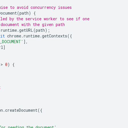
mise to avoid concurrency issues
Document
(
path
)
{
lled by the service worker to see if one
 document with the given path
.
runtime
.
getURL
(
path
);
ait
chrome
.
runtime
.
getContexts
({
_DOCUMENT'
],
rl
]
 > 
0
)
{
t
en
.
createDocument
({
for needing the document'
,