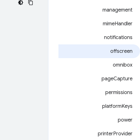
management
mime
Handler
notifications
offscreen
omnibox
page
Capture
permissions
platform
Keys
power
printer
Provider