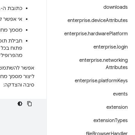
downloads
כתובת ה-URL של מסמך מחוץ למסך חייבת להיות קובץ HTML סטטי שצורף לתוסף.
אי אפשר ל
enterprise
.
device
Attributes
מסמך מחוץ
enterprise
.
hardware
Platform
חבילת תוס
enterprise
.
login
פתוח בכל פ
מהפרופילי
enterprise
.
networking
Attributes
אפשר להשתמש 
ליצור מסמך מחו
enterprise
.
platform
Keys
סיבה והצדקה:
events
extension
extension
Types
file
Browser
Handler