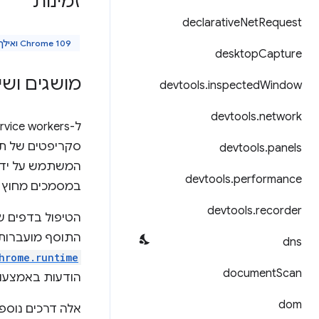
זמינות
declarative
Net
Request
Chrome 109 ואילך
desktop
Capture
מושגים ושי
devtools
.
inspected
Window
devtools
.
network
devtools
.
panels
המשתמש על ידי ‫
devtools
.
performance
במסמכים מחוץ 
devtools
.
recorder
הטיפול בדפים ש
התוסף מועברות למסמכים 
dns
hrome.runtime
document
Scan
הודעות באמצעות ח
dom
אלה דרכים נוספ