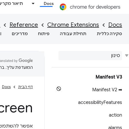
Docs
תיאור מקרים
I
Reference
Chrome Extensions
Docs
סקירה כללית
תחילת עבודה
פיתוח
מדריכים
I
המועדפת עליך. בתרג
Manifest V3
דף הבית
Docs
➡ Manifest V2
creen
accessibility
Features
action
אפשר להשתמש 
alarms