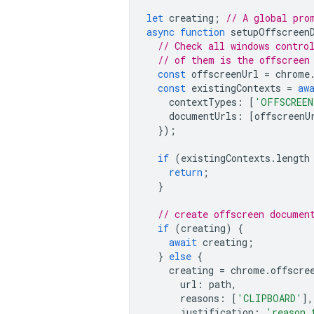
let
creating
;
// A global pro
async
function
setupOffscreen
// Check all windows contro
// of them is the offscreen
const
offscreenUrl
=
chrome
const
existingContexts
=
aw
contextTypes
:
[
'OFFSCREEN
documentUrls
:
[
offscreenU
});
if
(
existingContexts
.
length
return
;
}
// create offscreen documen
if
(
creating
)
{
await
creating
;
}
else
{
creating
=
chrome
.
offscre
url
:
path
,
reasons
:
[
'CLIPBOARD'
],
justification
:
'reason 