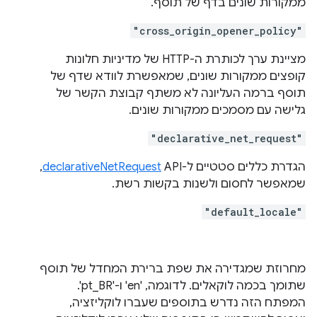
ממקורות שונים בדף של תוסף.
"cross_origin_opener_policy"
מציינת ערך לכותרת ה-HTTP של מדיניות חלונות
קופצים ממקורות שונים, שמאפשרת לוודא שדף של
תוסף ברמה העליונה לא משתף קבוצת הקשר של
גלישה עם מסמכים ממקורות שונים.
"declarative_net_request"
הגדרת כללים סטטיים ל-API‏
declarativeNetRequest
,
שמאפשר לחסום ולשנות בקשות רשת.
"default_locale"
מחרוזת שמגדירה את שפת ברירת המחדל של תוסף
שתומך בכמה לוקאלים. לדוגמה, 'en' ו-'pt_BR'.
המפתח הזה נדרש בתוספים שעברו לוקליזציה,