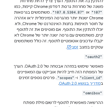
להתקין בה את התוסף. הערך צריך להיות מחרוזת
משנה של מחרוזת גרסת דפדפן Chrome קיימת, כמו
"107"
או
"107.0.5304.87"
. משתמשים בגרסאות
Chrome ישנות יותר מהגרסה המינימלית יראו אזהרה
על חוסר תאימות בחנות האינטרנט של Chrome, ולא
יוכלו להתקין את התוסף. אם מוסיפים את זה לתוסף
קיים, משתמשים עם גרסה ישנה יותר של Chrome לא
יקבלו עדכונים אוטומטיים לתוסף. זה כולל משתמשים
עסקיים במצב
זמני
.
"oauth2"
מאפשר שימוש במזהה אבטחה של OAuth 2.0. הערך
של המפתח הזה חייב להיות אובייקט עם המאפיינים
"client_id"
ו-
"scopes"
. פרטים נוספים זמינים
ב
מדריך בנושא OAuth 2.0
.
"omnibox"
ההרשאה מאפשרת לתוסף לרשום מילת מפתח