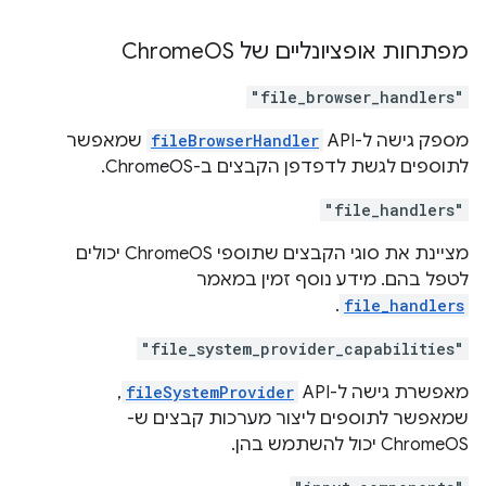
מפתחות אופציונליים של Chrome
OS
"file_browser_handlers"
מספק גישה ל-API ‏
fileBrowserHandler
שמאפשר
לתוספים לגשת לדפדפן הקבצים ב-ChromeOS.
"file_handlers"
מציינת את סוגי הקבצים שתוספי ChromeOS יכולים
לטפל בהם. מידע נוסף זמין במאמר
.
file_handlers
"file_system_provider_capabilities"
מאפשרת גישה ל-API‏
fileSystemProvider
,
שמאפשר לתוספים ליצור מערכות קבצים ש-
ChromeOS יכול להשתמש בהן.