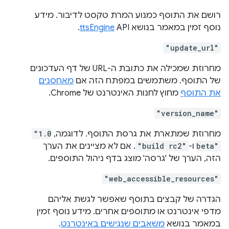
רושם את התוסף כמנוע המרת טקסט לדיבור. מידע
נוסף זמין במאמר בנושא
API.
ttsEngine
"update_url"
מחרוזת שמכילה את כתובת ה-URL של דף העדכונים
של התוסף. משתמשים במפתח הזה אם
מאחסנים
את התוסף
מחוץ לחנות האינטרנט של Chrome.
"version_name"
מחרוזת שמתארת את גרסת התוסף. לדוגמה,
"1.0
beta"
ו-
"build rc2"
. אם לא מציינים את הערך
הזה, הערך של 'גרסה' מוצג בדף ניהול התוספים.
"web_accessible_resources"
הגדרה של קבצים בתוסף שאפשר לגשת אליהם
מדפי אינטרנט או מתוספים אחרים. מידע נוסף זמין
במאמר בנושא
משאבים שנגישים באינטרנט
.