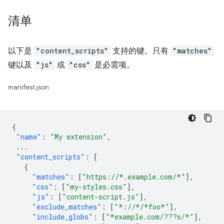
清单
以下是
"content_scripts"
支持的键。只有
"matches"
键以及
"js"
或
"css"
是必需项。
manifest.json
{
"name"
:
"My extension"
,
...
"content_scripts"
:
[
{
"matches"
:
[
"https://*.example.com/*"
],
"css"
:
[
"my-styles.css"
],
"js"
:
[
"content-script.js"
],
"exclude_matches"
:
[
"*://*/*foo*"
],
"include_globs"
:
[
"*example.com/???s/*"
],