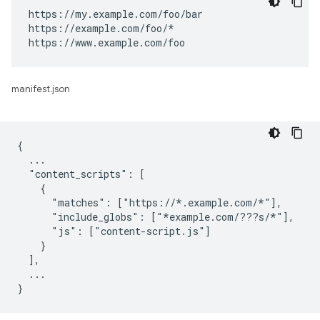
https://my.example.com/foo/bar

https://example.com/foo/*

https://www.example.com/foo
manifest.json
{

  ...

  "content_scripts": [

    {

      "matches": ["https://*.example.com/*"],

      "include_globs": ["*example.com/???s/*"],

      "js": ["content-script.js"]

    }

  ],

  ...
