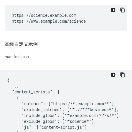
https://science.example.com

https://www.example.com/science
高级自定义示例
manifest.json
{

  ...

  "content_scripts": [

    {

      "matches": ["https://*.example.com/*"],

      "exclude_matches": ["*://*/*business*"],

      "include_globs": ["*example.com/???s/*"],

      "exclude_globs": ["*science*"],

      "js": ["content-script.js"]
