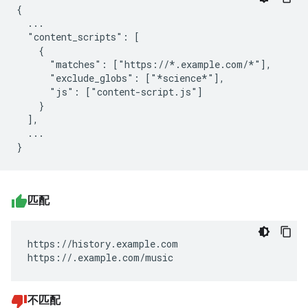
{

  ...

  "content_scripts": [

    {

      "matches": ["https://*.example.com/*"],

      "exclude_globs": ["*science*"],

      "js": ["content-script.js"]

    }

  ],

  ...

匹配
https://history.example.com

https://.example.com/music
不匹配