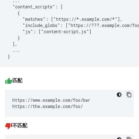
  ...

  "content_scripts": [

    {

      "matches": ["https://*.example.com/*"],

      "include_globs": ["https://???.example.com/foo
      "js": ["content-script.js"]

    }

  ],

  ...

匹配
https://www.example.com/foo/bar

https://the.example.com/foo/
不匹配