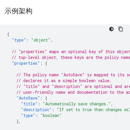
示例架构
{
"type"
:
"object"
,
// "properties" maps an optional key of this objec
// top-level object, these keys are the policy nam
"properties"
:
{
// The policy name "AutoSave" is mapped to its s
// declares it as a simple boolean value.
// "title" and "description" are optional and ar
// user-friendly name and documentation to the a
"AutoSave"
:
{
"title"
:
"Automatically save changes."
,
"description"
:
"If set to true then changes wi
"type"
:
"boolean"
},