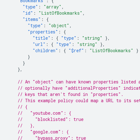
"Bookmarks"
:
{
"type"
:
"array"
,
"id"
:
"ListOfBookmarks"
,
"items"
:
{
"type"
:
"object"
,
"properties"
:
{
"title"
:
{
"type"
:
"string"
},
"url"
:
{
"type"
:
"string"
},
"children"
:
{
"$ref"
:
"ListOfBookmarks"
}
}
}
},
// An "object" can have known properties listed 
// optionally have "additionalProperties" indica
// keys that aren't found in "properties".
// This example policy could map a URL to its se
// {
//   "youtube.com": {
//     "blocklisted": true
//   },
//   "google.com": {
//     "bypass_proxy": true