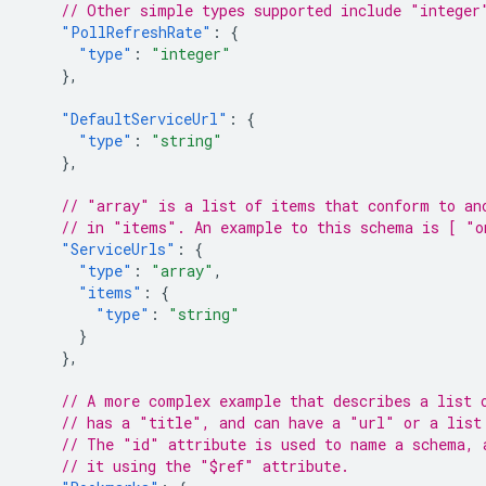
// Other simple types supported include "integer
"PollRefreshRate"
:
{
"type"
:
"integer"
},
"DefaultServiceUrl"
:
{
"type"
:
"string"
},
// "array" is a list of items that conform to an
// in "items". An example to this schema is [ "o
"ServiceUrls"
:
{
"type"
:
"array"
,
"items"
:
{
"type"
:
"string"
}
},
// A more complex example that describes a list 
// has a "title", and can have a "url" or a list
// The "id" attribute is used to name a schema, 
// it using the "$ref" attribute.