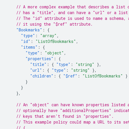
// A more complex example that describes a list 
// has a "title", and can have a "url" or a list
// The "id" attribute is used to name a schema, 
// it using the "$ref" attribute.
"Bookmarks"
:
{
"type"
:
"array"
,
"id"
:
"ListOfBookmarks"
,
"items"
:
{
"type"
:
"object"
,
"properties"
:
{
"title"
:
{
"type"
:
"string"
},
"url"
:
{
"type"
:
"string"
},
"children"
:
{
"$ref"
:
"ListOfBookmarks"
}
}
}
},
// An "object" can have known properties listed 
// optionally have "additionalProperties" indica
// keys that aren't found in "properties".
// This example policy could map a URL to its se
// {