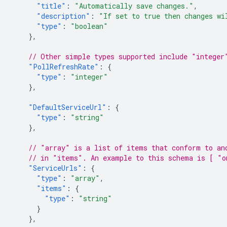
"title"
:
"Automatically save changes."
,
"description"
:
"If set to true then changes wi
"type"
:
"boolean"
},
// Other simple types supported include "integer
"PollRefreshRate"
:
{
"type"
:
"integer"
},
"DefaultServiceUrl"
:
{
"type"
:
"string"
},
// "array" is a list of items that conform to an
// in "items". An example to this schema is [ "o
"ServiceUrls"
:
{
"type"
:
"array"
,
"items"
:
{
"type"
:
"string"
}
},