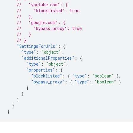
//   "youtube.com": {
//     "blocklisted": true
//   },
//   "google.com": {
//     "bypass_proxy": true
//   }
// }
"SettingsForUrls"
:
{
"type"
:
"object"
,
"additionalProperties"
:
{
"type"
:
"object"
,
"properties"
:
{
"blocklisted"
:
{
"type"
:
"boolean"
},
"bypass_proxy"
:
{
"type"
:
"boolean"
}
}
}
}
}
}