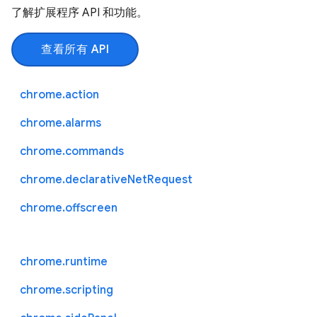
了解扩展程序 API 和功能。
查看所有 API
chrome.action
chrome.alarms
chrome.commands
chrome.declarativeNetRequest
chrome.offscreen
chrome.runtime
chrome.scripting