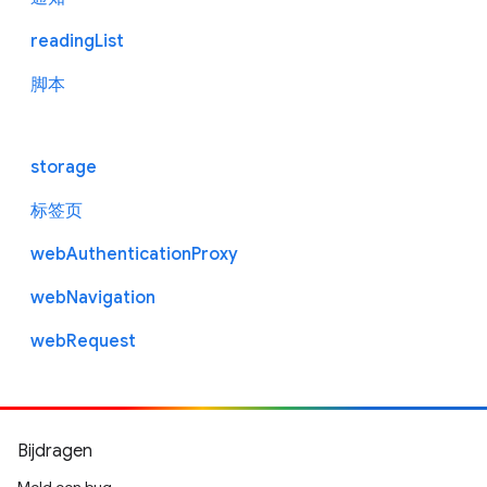
readingList
脚本
storage
标签页
webAuthenticationProxy
webNavigation
webRequest
Bijdragen