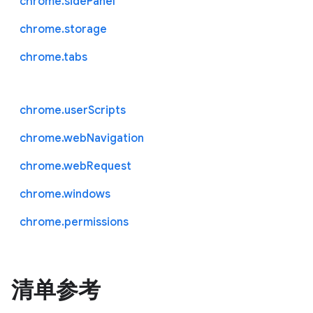
chrome.sidePanel
chrome.storage
chrome.tabs
chrome.userScripts
chrome.webNavigation
chrome.webRequest
chrome.windows
chrome.permissions
清单参考