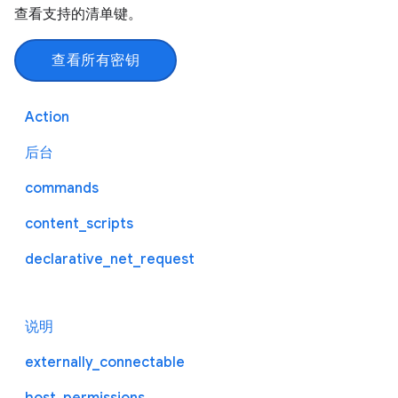
查看支持的清单键。
查看所有密钥
Action
后台
commands
content_scripts
declarative_net_request
说明
externally_connectable
host_permissions