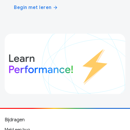
Begin met leren
arrow_forward
Bijdragen
Meld een bug