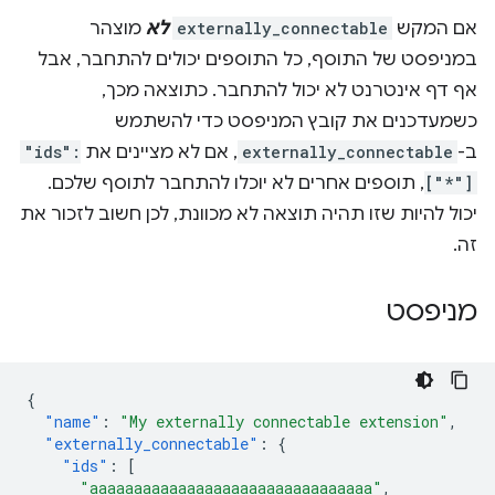
אם המקש
externally_connectable
לא
מוצהר
במניפסט של התוסף, כל התוספים יכולים להתחבר, אבל
אף דף אינטרנט לא יכול להתחבר. כתוצאה מכך,
כשמעדכנים את קובץ המניפסט כדי להשתמש
ב-
externally_connectable
, אם לא מציינים את
"ids":
["*"]
, תוספים אחרים לא יוכלו להתחבר לתוסף שלכם.
יכול להיות שזו תהיה תוצאה לא מכוונת, לכן חשוב לזכור את
זה.
מניפסט
{
"name"
:
"My externally connectable extension"
,
"externally_connectable"
:
{
"ids"
:
[
"aaaaaaaaaaaaaaaaaaaaaaaaaaaaaaaa"
,