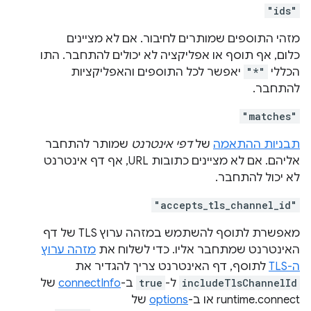
"ids"
מזהי התוספים שמותרים לחיבור. אם לא מציינים
כלום, אף תוסף או אפליקציה לא יכולים להתחבר. התו
הכללי
"*"
יאפשר לכל התוספים והאפליקציות
להתחבר.
"matches"
תבניות ההתאמה
של
דפי אינטרנט
שמותר להתחבר
אליהם. אם לא מציינים כתובות URL, אף דף אינטרנט
לא יכול להתחבר.
"accepts_tls_channel_id"
מאפשרת לתוסף להשתמש במזהה ערוץ TLS של דף
האינטרנט שמתחבר אליו. כדי לשלוח את
מזהה ערוץ
ה-TLS
לתוסף, דף האינטרנט צריך להגדיר את
includeTlsChannelId
ל-
true
ב-
connectInfo
של
runtime.connect או ב-
options
של