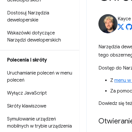
deweloperskich
Dostosuj Narzędzia
Kayce
deweloperskie
Wskazówki dotyczące
Narzędzi deweloperskich
Narzędzia dewe
tego obszerne
Polecenia i skróty
Dostęp do Narz
Uruchamianie poleceń w menu
poleceń
Z
menu w
Za pomo
Wyłącz Java
Script
Dowiedz się też
Skróty klawiszowe
Symulowanie urządzeń
Otwierani
mobilnych w trybie urządzenia