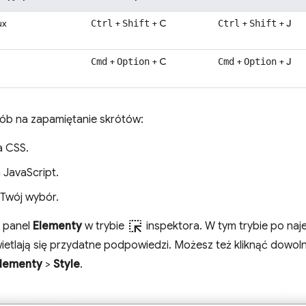
ux
+
+
C
+
+
J
Ctrl
Shift
Ctrl
Shift
+
+
C
+
+
J
Cmd
Option
Cmd
Option
ób na zapamiętanie skrótów:
 CSS.
JavaScript.
Twój wybór.
ink_selection
 panel
Elementy
w trybie
inspektora. W tym trybie po na
ietlają się przydatne podpowiedzi. Możesz też kliknąć dowoln
lementy
>
Style
.