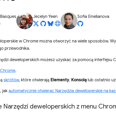
 Basques
Jecelyn Yeen
Sofia Emelianova
loperskie w Chrome można otworzyć na wiele sposobów. Wyb
go przewodnika.
ędzi deweloperskich możesz uzyskać za pomocą interfejsu Ch
 Chrome
.
cą
skrótów
, które otwierają
Elementy
,
Konsolę
lub ostatnio u
, jak
automatycznie otwierać Narzędzia deweloperskie na każ
e Narzędzi deweloperskich z menu Chro