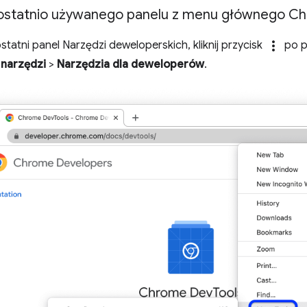
ostatnio używanego panelu z menu głównego C
more_vert
tatni panel Narzędzi deweloperskich, kliknij przycisk
po p
 narzędzi
>
Narzędzia dla deweloperów
.