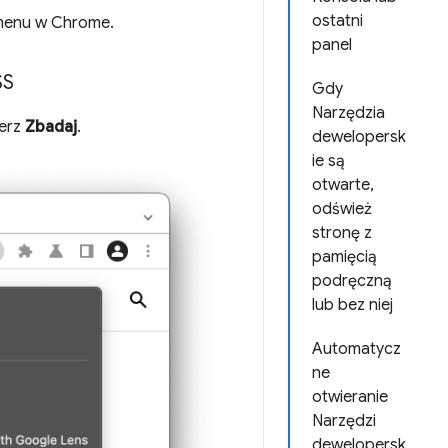
ostatni
z menu w Chrome.
panel
SS
Gdy
Narzędzia
ierz
Zbadaj
.
dewelopersk
ie są
otwarte,
odśwież
stronę z
pamięcią
podręczną
lub bez niej
Automatycz
ne
otwieranie
Narzędzi
dewelopersk