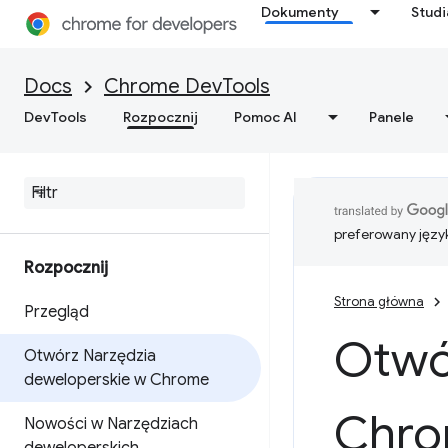
Dokumenty
Stud
Docs
Chrome DevTools
DevTools
Rozpocznij
Pomoc AI
Panele
preferowany języ
Rozpocznij
Strona główna
Przegląd
Otwó
Otwórz Narzędzia
deweloperskie w Chrome
Chr
Nowości w Narzędziach