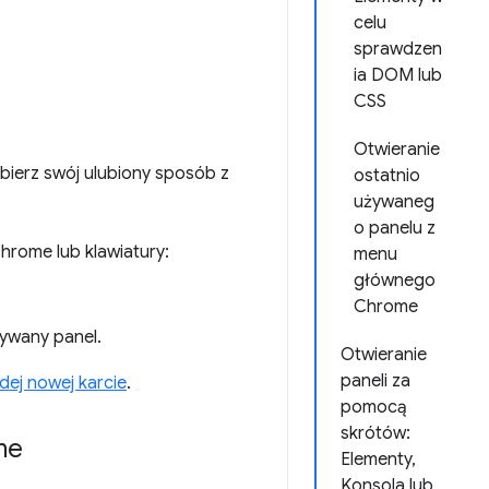
celu
sprawdzen
ia DOM lub
CSS
Otwieranie
ierz swój ulubiony sposób z
ostatnio
używaneg
o panelu z
rome lub klawiatury:
menu
głównego
Chrome
żywany panel.
Otwieranie
paneli za
dej nowej karcie
.
pomocą
skrótów:
me
Elementy,
Konsola lub