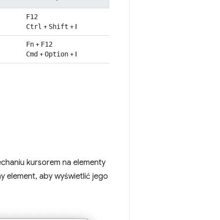
F12
+
+
I
Ctrl
Shift
+
Fn
F12
+
+
I
Cmd
Option
jechaniu kursorem na elementy
y element, aby wyświetlić jego