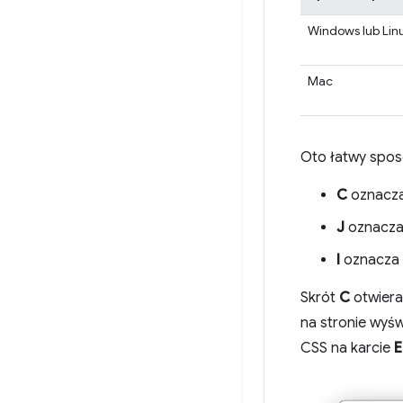
Windows lub Lin
Mac
Oto łatwy spos
C
oznacza
J
oznacza 
I
oznacza 
Skrót
C
otwiera
na stronie wyśw
CSS na karcie
E