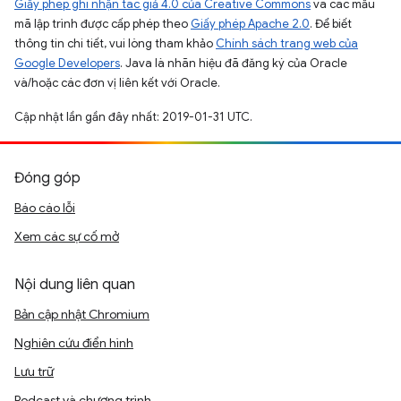
Giấy phép ghi nhận tác giả 4.0 của Creative Commons
và các mẫu
mã lập trình được cấp phép theo
Giấy phép Apache 2.0
. Để biết
thông tin chi tiết, vui lòng tham khảo
Chính sách trang web của
Google Developers
. Java là nhãn hiệu đã đăng ký của Oracle
và/hoặc các đơn vị liên kết với Oracle.
Cập nhật lần gần đây nhất: 2019-01-31 UTC.
Đóng góp
Báo cáo lỗi
Xem các sự cố mở
Nội dung liên quan
Bản cập nhật Chromium
Nghiên cứu điển hình
Lưu trữ
Podcast và chương trình