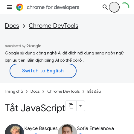
Docs
Chrome DevTools
Google sử dụng công nghệ AI để dịch nội dung sang ngôn ngữ
bạn ưu tiên. Bản dịch bằng AI có thể có lỗi.
Trang chủ
Docs
Chrome DevTools
Bắt đầu
Tắt Java
Script
Kayce Basques
Sofia Emelianova