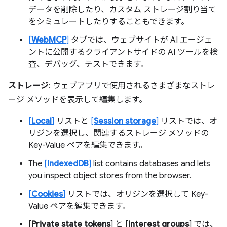
データを削除したり、カスタム ストレージ割り当て
をシミュレートしたりすることもできます。
[
WebMCP
]
タブでは、ウェブサイトが AI エージェ
ントに公開するクライアントサイドの AI ツールを検
査、デバッグ、テストできます。
ストレージ
: ウェブアプリで使用されるさまざまなストレ
ージ メソッドを表示して編集します。
[
Local
]
リストと
[
Session storage
]
リストでは、オ
リジンを選択し、関連するストレージ メソッドの
Key-Value ペアを編集できます。
The
[
IndexedDB
]
list contains databases and lets
you inspect object stores from the browser.
[
Cookies
]
リストでは、オリジンを選択して Key-
Value ペアを編集できます。
[
Private state tokens
] と [
Interest groups
] では、