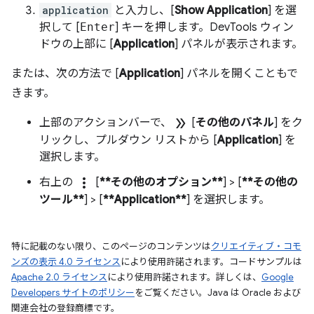
application
と入力し、[
Show Application
] を選
択して [
Enter
] キーを押します。DevTools ウィン
ドウの上部に [
Application
] パネルが表示されます。
または、次の方法で [
Application
] パネルを開くこともで
きます。
double_arrow
上部のアクションバーで、
[
その他のパネル
] をク
リックし、プルダウン リストから [
Application
] を
選択します。
more_vert
右上の
[
**その他のオプション**
] > [
**その他の
ツール**
] > [
**Application**
] を選択します。
特に記載のない限り、このページのコンテンツは
クリエイティブ・コモ
ンズの表示 4.0 ライセンス
により使用許諾されます。コードサンプルは
Apache 2.0 ライセンス
により使用許諾されます。詳しくは、
Google
Developers サイトのポリシー
をご覧ください。Java は Oracle および
関連会社の登録商標です。