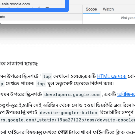
াবে সাজানো হয়েছে:
যেমন উপরের স্ক্রিনশটে '
top
দেখানো হয়েছে, একটি
HTML ফ্রেমকে
বোঝ
op
দেখতে পাবেন।
top
মূল ডকুমেন্ট ফ্রেমকে নির্দেশ করে।
র, যেমন উপরের স্ক্রিনশটে
developers.google.com
, একটি
অরিজিন
, চতুর্থ-স্তর, ইত্যাদি সেই অরিজিন থেকে লোড হওয়া ডিরেক্টরি এবং রিসোর
প, উপরের স্ক্রিনশটে,
devsite-googler-button
রিসোর্সটির সম্পূর
rs.google.com/_static/19aa27122b/css/devsite-google
নো ফাইলের বিষয়বস্তু দেখতে
পেজ
ট্যাবে থাকা ফাইলটিতে ক্লিক ক