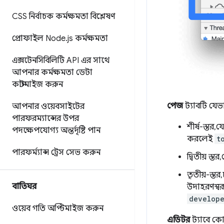
CSS নির্বাচক কর্মক্ষমতা বিশ্লেষণ
প্রোফাইল Node
.
js কর্মক্ষমতা
এক্সটেনসিবিলিটি API এর সাথে
আপনার কর্মক্ষমতা ডেটা
কাস্টমাইজ করুন
পেজ
ট্যাবটি যেভ
আপনার ওয়েবসাইটের
পারফরম্যান্সের উপর
শীর্ষ-স্তর, 
পদক্ষেপযোগ্য অন্তর্দৃষ্টি পান
করলেই
t
পারফর্ম্যান্স ট্রেস সেভ করুন
দ্বিতীয় স্ত
তৃতীয়-স্তর
বাতিঘর
উদাহরণস্বরূ
develope
ওয়েব গতি অপ্টিমাইজ করুন
এডিটর
ট্যাবে কো