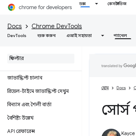
ডক্স
কেস স্টাডিজ
কনসোল
Docs
Chrome DevTools
ওভারভিউ
DevTools
শুরু করুন
এআই সহায়তা
প্যানেল
কনসোল অন্তর্দৃষ্টি সহ ত্রুটি এবং
সতর্কতাগুলি বুঝুন
লগ বার্তা
জাভাস্ক্রিপ্ট চালান
হোম
Docs
C
রিয়েল-টাইমে জাভাস্ক্রিপ্ট দেখুন
সোর্স
বিন্যাস এবং শৈলী বার্তা
বৈশিষ্ট্য উল্লেখ
API রেফারেন্স
Kayce