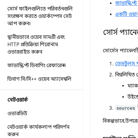
জাভাস্ক্রিপ
সোর্স ফাইলগুলিতে পরিবর্তনগুলি
একটি ওয়ার
সংরক্ষণ করতে ওয়ার্কস্পেস সেট
আপ করুন৷
সোর্স প্যান
স্থানীয়ভাবে ওয়েব সামগ্রী এবং
HTTP প্রতিক্রিয়া শিরোনাম
সোর্সেস প্যানেল
ওভাররাইড করুন
ডেভটুলস খ
জাভাস্ক্রিপ্ট ডিবাগিং রেফারেন্স
নিম্নলিখিত
ডিবাগ সি
/
সি++ ওয়েব অ্যাসেম্বলি
ম্য
উইন্
নেটওয়ার্ক
sources
ওভারভিউ
বিকল্পভাবে, উপর
নেটওয়ার্ক কার্যকলাপ পরিদর্শন
করুন