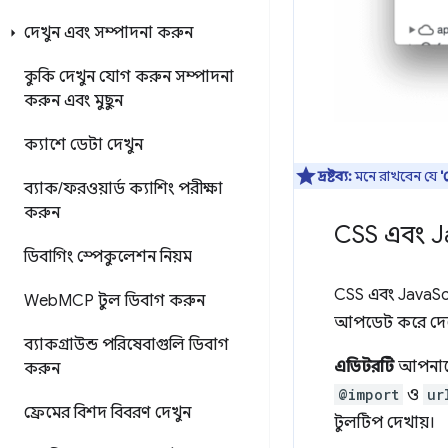
দেখুন এবং সম্পাদনা করুন
কুকি দেখুন
যোগ করুন
সম্পাদনা
করুন এবং মুছুন
ক্যাশে ডেটা দেখুন
দ্রষ্টব্য:
মনে রাখবেন যে
'
ব্যাক
/
ফরওয়ার্ড ক্যাশিং পরীক্ষা
করুন
CSS এবং J
ডিবাগিং স্পেকুলেশন নিয়ম
CSS এবং JavaSc
Web
MCP টুল ডিবাগ করুন
আপডেট করে দে
ব্যাকগ্রাউন্ড পরিষেবাগুলি ডিবাগ
এডিটরটি
আপনাকে 
করুন
@import
ও
ur
ফ্রেমের বিশদ বিবরণ দেখুন
টুলটিপ দেখায়।