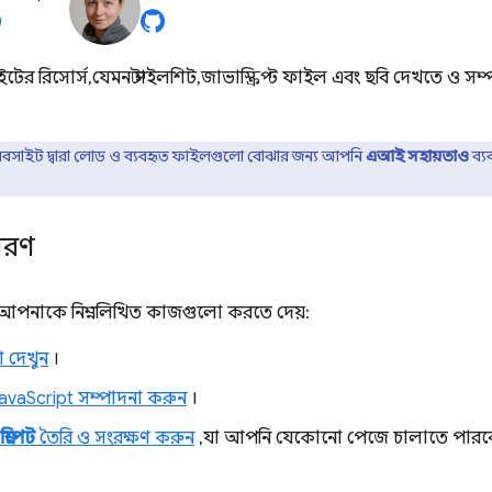
র রিসোর্স, যেমন স্টাইলশিট, জাভাস্ক্রিপ্ট ফাইল এবং ছবি দেখতে ও স
বসাইট দ্বারা লোড ও ব্যবহৃত ফাইলগুলো বোঝার জন্য আপনি
এআই সহায়তাও
ব্য
িবরণ
আপনাকে নিম্নলিখিত কাজগুলো করতে দেয়:
 দেখুন
।
avaScript সম্পাদনা করুন
।
স্নিপেট
তৈরি ও সংরক্ষণ করুন
, যা আপনি যেকোনো পেজে চালাতে পারব