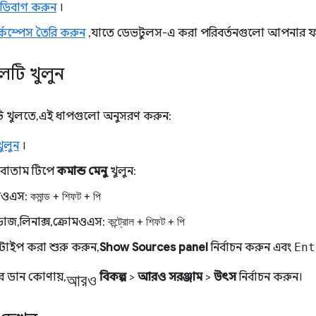
্ট ডিবাগ করুন
।
্কস্পেস তৈরি করুন
, যাতে ডেভটুলস-এ করা পরিবর্তনগুলো আপনার ফাই
েলটি খুলুন
টি খুলতে, এই ধাপগুলো অনুসরণ করুন:
ুলুন
।
 বোতাম টিপে
কমান্ড মেনু
খুলুন:
াকওএস:
কমান্ড
+
শিফট
+
পি
ডোজ, লিনাক্স, ক্রোমওএস:
কন্ট্রোল
+
শিফট
+
পি
টাইপ করা শুরু করুন,
Show Sources panel
নির্বাচন করুন এবং
Ent
আরও
ের ডান কোণায়,
বিকল্প
>
আরও সরঞ্জাম
>
উৎস
নির্বাচন করুন।