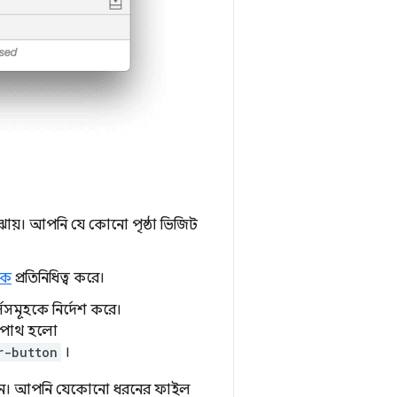
ায়। আপনি যে কোনো পৃষ্ঠা ভিজিট
কে
প্রতিনিধিত্ব করে।
্সসমূহকে নির্দেশ করে।
্ণ পাথ হলো
r-button
।
রুন। আপনি যেকোনো ধরনের ফাইল