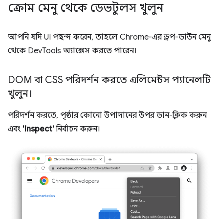
ক্রোম মেনু থেকে ডেভটুলস খুলুন
আপনি যদি UI পছন্দ করেন, তাহলে Chrome-এর ড্রপ-ডাউন মেনু
থেকে DevTools অ্যাক্সেস করতে পারেন।
DOM বা CSS পরিদর্শন করতে এলিমেন্টস প্যানেলটি
খুলুন।
পরিদর্শন করতে, পৃষ্ঠার কোনো উপাদানের উপর ডান-ক্লিক করুন
এবং
'Inspect'
নির্বাচন করুন।