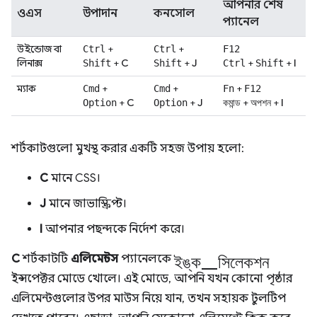
আপনার শেষ
ওএস
উপাদান
কনসোল
প্যানেল
উইন্ডোজ বা
+
+
Ctrl
Ctrl
F12
লিনাক্স
+
C
+
J
+
+
I
Shift
Shift
Ctrl
Shift
ম্যাক
+
+
+
Cmd
Cmd
Fn
F12
+
C
+
J
+
+
I
Option
Option
কমান্ড
অপশন
শর্টকাটগুলো মুখস্থ করার একটি সহজ উপায় হলো:
C
মানে CSS।
J
মানে জাভাস্ক্রিপ্ট।
I
আপনার পছন্দকে নির্দেশ করে।
ইঙ্ক_সিলেকশন
C
শর্টকাটটি
এলিমেন্টস
প্যানেলকে
ইন্সপেক্টর মোডে খোলে। এই মোডে, আপনি যখন কোনো পৃষ্ঠার
এলিমেন্টগুলোর উপর মাউস নিয়ে যান, তখন সহায়ক টুলটিপ