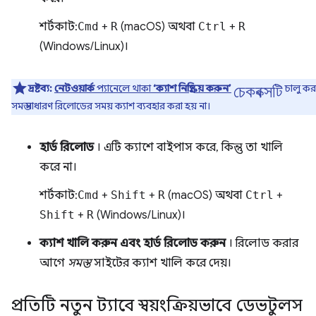
শর্টকাট:
Cmd
+
R
(macOS) অথবা
Ctrl
+
R
(Windows/Linux)।
চেকবক্সটি
দ্রষ্টব্য:
নেটওয়ার্ক
প্যানেলে থাকা
‘ক্যাশ নিষ্ক্রিয় করুন’
চালু ক
সমস্ত সাধারণ রিলোডের সময় ক্যাশ ব্যবহার করা হয় না।
হার্ড রিলোড
। এটি ক্যাশে বাইপাস করে, কিন্তু তা খালি
করে না।
শর্টকাট:
Cmd
+
Shift
+
R
(macOS) অথবা
Ctrl
+
Shift
+
R
(Windows/Linux)।
ক্যাশ খালি করুন এবং হার্ড রিলোড করুন
। রিলোড করার
আগে
সমস্ত
সাইটের ক্যাশ খালি করে দেয়।
প্রতিটি নতুন ট্যাবে স্বয়ংক্রিয়ভাবে ডেভটুলস