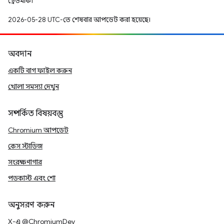
ট্রেডমার্ক।
2026-05-28 UTC-তে শেষবার আপডেট করা হয়েছে।
অবদান
একটি বাগ ফাইল করুন
খোলা সমস্যা দেখুন
সম্পর্কিত বিষয়বস্তু
Chromium আপডেট
কেস স্টাডিজ
সংরক্ষণাগার
পডকাস্ট এবং শো
অনুসরণ করুন
X-এ @ChromiumDev