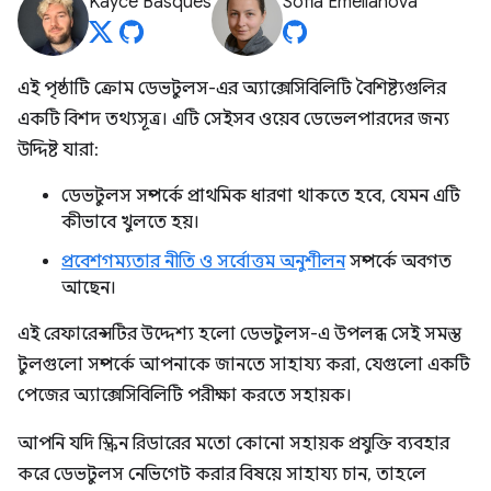
Kayce Basques
Sofia Emelianova
এই পৃষ্ঠাটি ক্রোম ডেভটুলস-এর অ্যাক্সেসিবিলিটি বৈশিষ্ট্যগুলির
একটি বিশদ তথ্যসূত্র। এটি সেইসব ওয়েব ডেভেলপারদের জন্য
উদ্দিষ্ট যারা:
ডেভটুলস সম্পর্কে প্রাথমিক ধারণা থাকতে হবে, যেমন এটি
কীভাবে খুলতে হয়।
প্রবেশগম্যতার নীতি ও সর্বোত্তম অনুশীলন
সম্পর্কে অবগত
আছেন।
এই রেফারেন্সটির উদ্দেশ্য হলো ডেভটুলস-এ উপলব্ধ সেই সমস্ত
টুলগুলো সম্পর্কে আপনাকে জানতে সাহায্য করা, যেগুলো একটি
পেজের অ্যাক্সেসিবিলিটি পরীক্ষা করতে সহায়ক।
আপনি যদি স্ক্রিন রিডারের মতো কোনো সহায়ক প্রযুক্তি ব্যবহার
করে ডেভটুলস নেভিগেট করার বিষয়ে সাহায্য চান, তাহলে