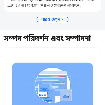
工具（适用于智能体）构建可供智能体使用的网站。
expand_more
আরও দেখুন
সম্পদ পরিদর্শন এবং সম্পাদনা