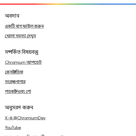
অবদান
একটি বাগ ফাইল করুন
খোলা সমস্যা দেখুন
সম্পর্কিত বিষয়বস্তু
Chromium আপডেট
কেস স্টাডিজ
সংরক্ষণাগার
পডকাস্ট এবং শো
অনুসরণ করুন
X-এ @ChromiumDev
YouTube