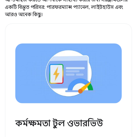
একটি বিস্তৃত পরিসর: পারফরম্যান্স প্যানেল, লাইটহাউস এবং
আরও অনেক কিছু।
কর্মক্ষমতা টুল ওভারভিউ