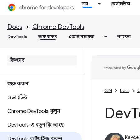
ডক্স
কেস স্টাডিজ
Docs
Chrome DevTools
DevTools
শুরু করুন
এআই সহায়তা
প্যানেল
শুরু করুন
হোম
Docs
C
ওভারভিউ
Dev
T
Chrome Dev
Tools খুলুন
Dev
Tools-এ নতুন কি আছে
Kayce
Dev
Tools কাস্টমাইজ করুন