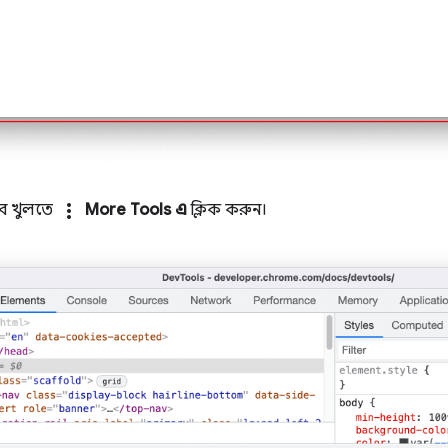
more_vert
াব খুলতে
More Tools এ
ক্লিক করুন।