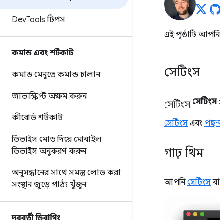
Dev
Tools টিপস
এই পৃষ্ঠাটি আপন
কমান্ড এবং শর্টকাট
সেটিংস
কমান্ড মেনুতে কমান্ড চালান
জাভাস্ক্রিপ্ট অক্ষম করুন
সেটিংস
সেটিংস
কীবোর্ড শর্টকাট
সেটিংস
এবং
পছন্
ডিভাইস মোড দিয়ে মোবাইল
গাঢ় থিম
ডিভাইস অনুকরণ করুন
অনুসন্ধানের সাথে সমস্ত লোড করা
আপনি
সেটিংস
ব
সংস্থান জুড়ে পাঠ্য খুঁজুন
দূরবর্তী ডিবাগিং