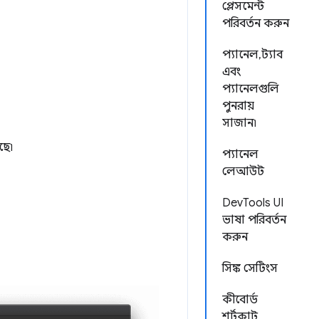
প্লেসমেন্ট
পরিবর্তন করুন
প্যানেল, ট্যাব
এবং
প্যানেলগুলি
পুনরায়
সাজান৷
ছে৷
প্যানেল
লেআউট
DevTools UI
ভাষা পরিবর্তন
করুন
সিঙ্ক সেটিংস
কীবোর্ড
শর্টকাট