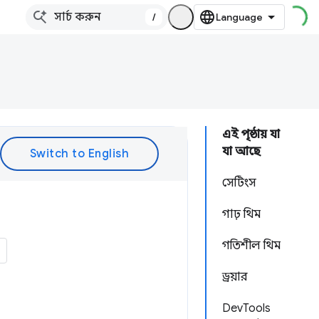
/
এই পৃষ্ঠায় যা
যা আছে
সেটিংস
গাঢ় থিম
গতিশীল থিম
ড্রয়ার
DevTools