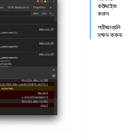
কাস্টমাইজ
করুন
পরীক্ষাগুলি
সক্ষম করুন৷