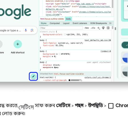
সেটিংস
check_box_outline_blank
বন্ধ করতে,
সাফ করুন
সেটিংস
>
পছন্দ
>
উপস্থিতি
>
Chrom
য় লোড করুন।