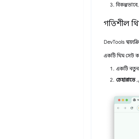
বিকল্পভাবে,
গতিশীল থ
DevTools স্বয়ং
একটি থিম সেট 
একটি নতুন 
চেহারাতে
,