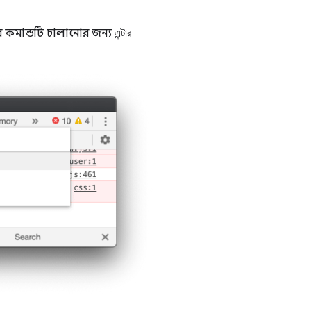
র কমান্ডটি চালানোর জন্য
এন্টার