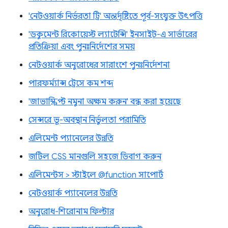
'নেটওয়ার্ক নির্ভরতা ট্রি' অন্তর্দৃষ্টিতে পূর্ব-সংযুক্ত উৎপত্তি
'ডকুমেন্ট রিকোয়েস্ট ল্যাটেন্সি' ইনসাইট-এ সার্ভারের
প্রতিক্রিয়া এবং পুনঃনির্দেশের সময়
নেটওয়ার্ক অনুরোধের সারাংশে পুনঃনির্দেশনা
পারফর্ম্যান্স ট্রেসে কম শব্দ
'জাভাস্ক্রিপ্ট নমুনা অক্ষম করুন' বন্ধ করা হয়েছে
সেন্সরে ভূ-অবস্থান নির্ভুলতা পরামিতি
এলিমেন্ট প্যানেলের উন্নতি
জটিল CSS মানগুলি সহজে ডিবাগ করুন
এলিমেন্টস > স্টাইলে @function সাপোর্ট
নেটওয়ার্ক প্যানেলের উন্নতি
অনুরোধ-শিরোনাম ফিল্টার