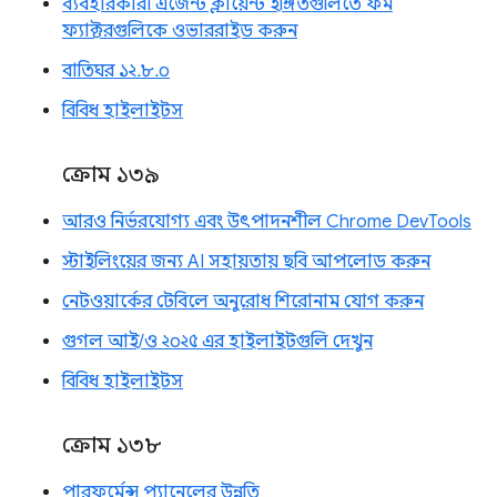
ব্যবহারকারী এজেন্ট ক্লায়েন্ট ইঙ্গিতগুলিতে ফর্ম
ফ্যাক্টরগুলিকে ওভাররাইড করুন
বাতিঘর ১২.৮.০
বিবিধ হাইলাইটস
ক্রোম ১৩৯
আরও নির্ভরযোগ্য এবং উৎপাদনশীল Chrome DevTools
স্টাইলিংয়ের জন্য AI সহায়তায় ছবি আপলোড করুন
নেটওয়ার্কের টেবিলে অনুরোধ শিরোনাম যোগ করুন
গুগল আই/ও ২০২৫ এর হাইলাইটগুলি দেখুন
বিবিধ হাইলাইটস
ক্রোম ১৩৮
পারফর্মেন্স প্যানেলের উন্নতি