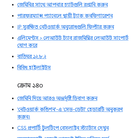
জেমিনির সাথে আপনার চ্যাটগুলি রপ্তানি করুন
পারফরম্যান্স প্যানেলে স্থায়ী ট্র্যাক কনফিগারেশন
IP সুরক্ষিত নেটওয়ার্ক অনুরোধগুলি ফিল্টার করুন
এলিমেন্টস > লেআউট ট্যাব রাজমিস্ত্রির লেআউট সাপোর্ট
যোগ করে
বাতিঘর ১২.৮.২
বিবিধ হাইলাইটস
ক্রোম ১৪০
জেমিনি দিয়ে আরও অন্তর্দৃষ্টি ডিবাগ করুন
'নেটওয়ার্ক কন্ডিশন'-এ 'সেভ-ডেটা' হেডারটি অনুকরণ
করুন।
CSS প্রপার্টি টুলটিপে বেসলাইন স্ট্যাটাস দেখুন